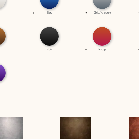
Bleu
Gris / Argenté
n
Noir
Rouge