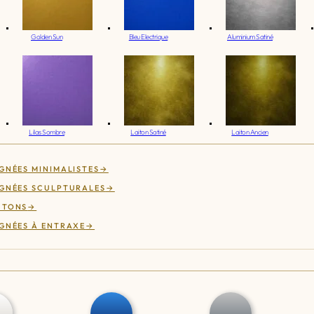
Golden Sun
Bleu Electrique
Aluminium Satiné
Lilas Sombre
Laiton Satiné
Laiton Ancien
GNÉES MINIMALISTES
GNÉES SCULPTURALES
UTONS
GNÉES À ENTRAXE