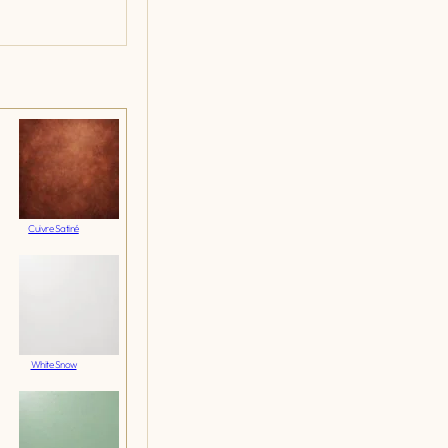
Cuivre Satiné
White Snow