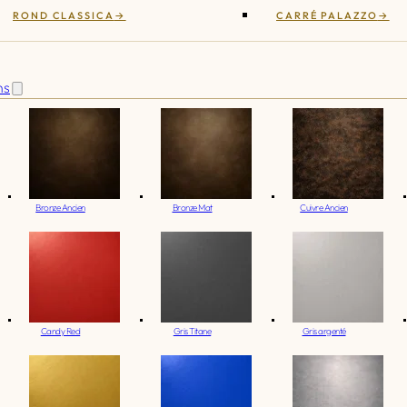
ROND CLASSICA
CARRÉ PALAZZO
ns
Bronze Ancien
Bronze Mat
Cuivre Ancien
Candy Red
Gris Titane
Gris argenté