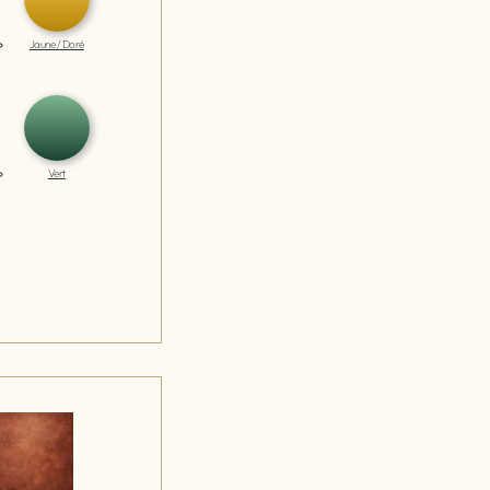
Jaune / Doré
Vert