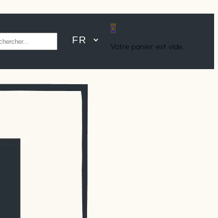
0
hercher
Votre panier est vide.