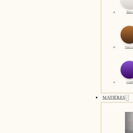
Blanc
Marro
Violet
MATIÈRES