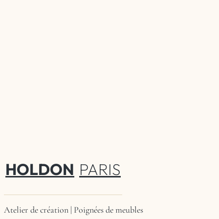
HOLDON
PARIS
Atelier de création | Poignées de meubles