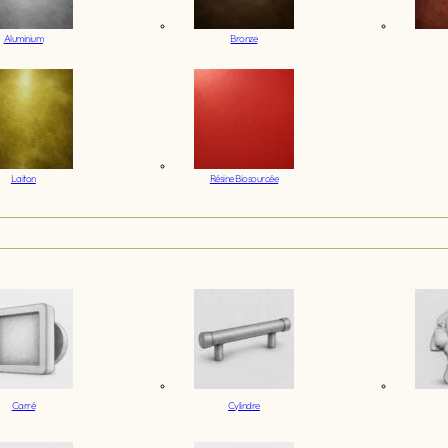
Aluminium
Bronze
Laiton
Résine Biosourcée
Carré
Cylindre