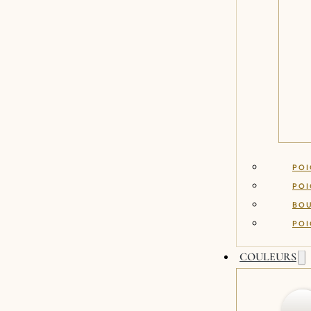
POI
POI
BO
POI
COULEURS