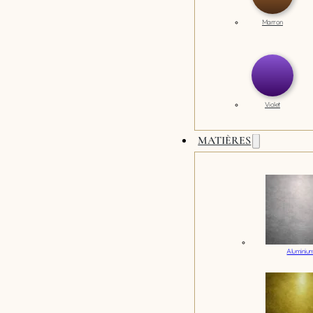
Marron
Violet
MATIÈRES
Aluminiu