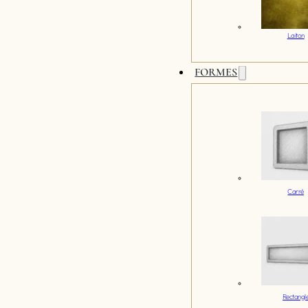
Laiton
FORMES
Carré
Rectangl