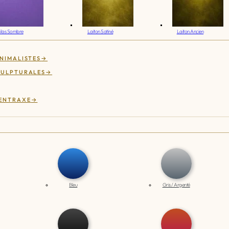
ilas Sombre
Laiton Satiné
Laiton Ancien
NIMALISTES
CULPTURALES
 ENTRAXE
Bleu
Gris / Argenté