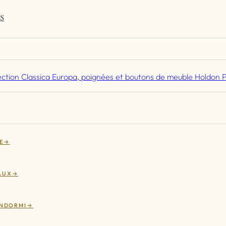
S
E
AUX
ENDORMI