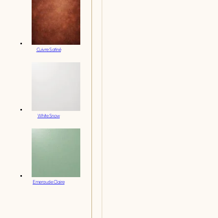
Cuivre Satiné
White Snow
Emeraude Claire