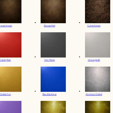
ronze Ancien
Bronze Mat
Cuivre Ancien
Candy Red
Gris Titane
Gris argenté
Golden Sun
Bleu Electrique
Aluminium Satiné