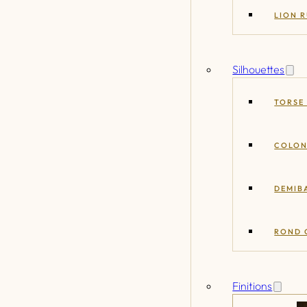
LION 
Silhouettes
TORSE
COLON
DEMIB
ROND 
Finitions