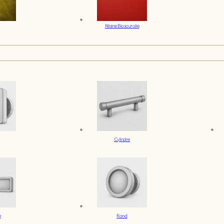
Résine Biosourcée
Cylindre
e
Rond