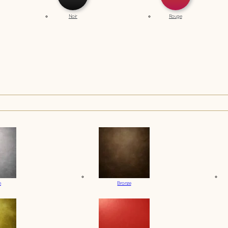
Noir
Rouge
m
Bronze