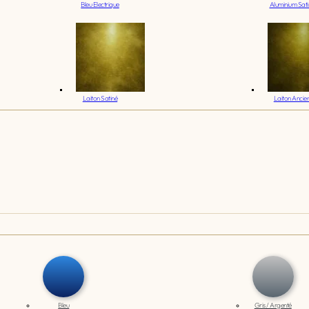
Bleu Electrique
Aluminium Sati
Laiton Satiné
Laiton Ancie
Bleu
Gris / Argenté