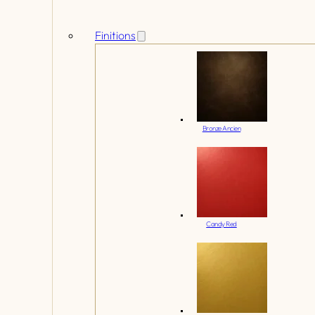
Finitions
Bronze Ancien
Candy Red