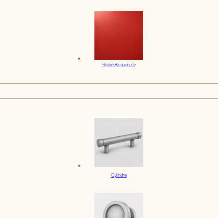
Résine Biosourcée
Cylindre