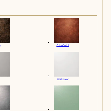
n
Cuivre Satiné
White Snow