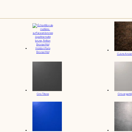
Bronze Mat
Cuivre Ancie
Gris Titane
Gris argenté