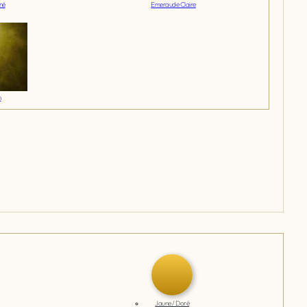
né
Emeraude Claire
n
Jaune / Doré