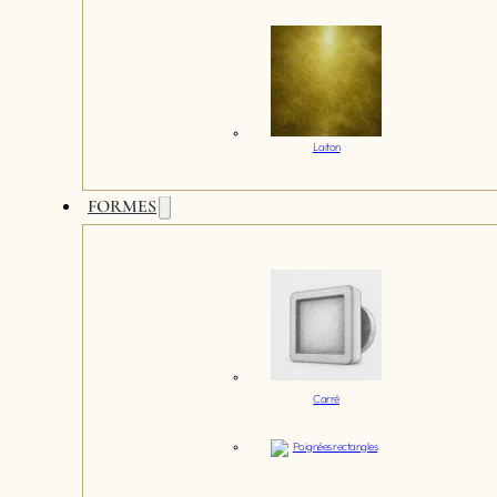
Laiton
FORMES
Carré