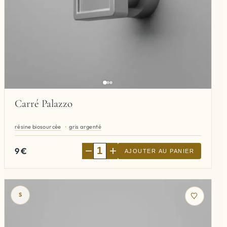
Carré Palazzo
résine biosourcée
gris argenté
−
+
9
€
AJOUTER AU PANIER
S