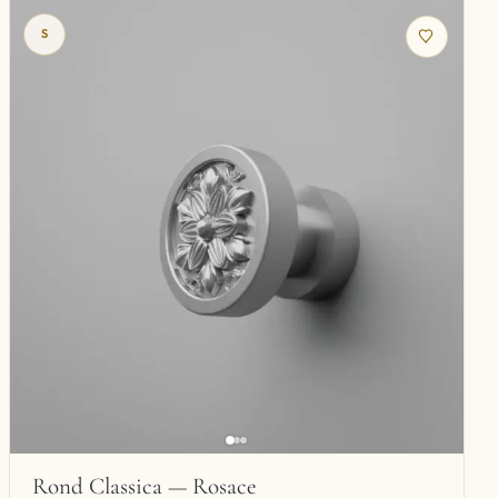
S
Rond Classica — Rosace