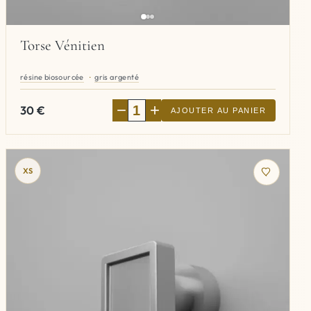
Torse Vénitien
résine biosourcée
gris argenté
−
+
30
€
AJOUTER AU PANIER
XS