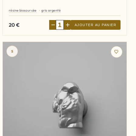
résine biosourcée
gris argenté
−
+
20
€
AJOUTER AU PANIER
S