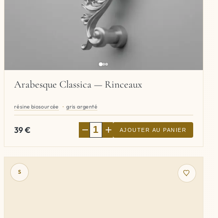
Arabesque Classica — Rinceaux
résine biosourcée
gris argenté
−
+
39
€
AJOUTER AU PANIER
S