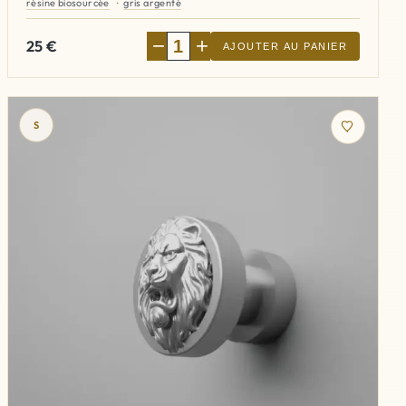
résine biosourcée
gris argenté
−
+
25
€
AJOUTER AU PANIER
S