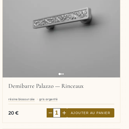
Demibarre Palazzo — Rinceaux
résine biosourcée
gris argenté
−
+
20
€
AJOUTER AU PANIER