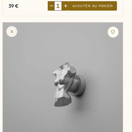
−
+
39
€
AJOUTER AU PANIER
S