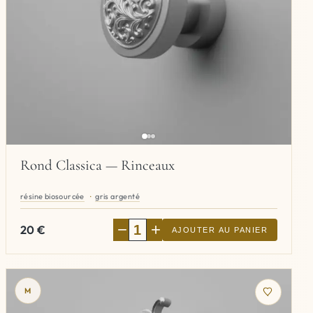
Rond Classica — Rinceaux
résine biosourcée
gris argenté
−
+
20
€
AJOUTER AU PANIER
M