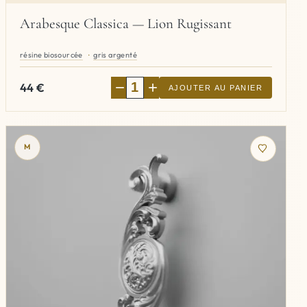
Arabesque Classica — Lion Rugissant
résine biosourcée
gris argenté
−
+
44
€
AJOUTER AU PANIER
M