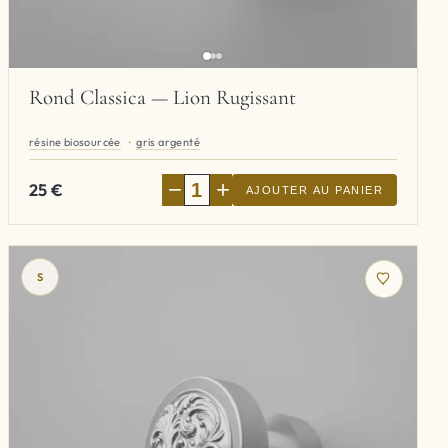
Rond Classica — Lion Rugissant
résine biosourcée
gris argenté
−
+
25
€
AJOUTER AU PANIER
S