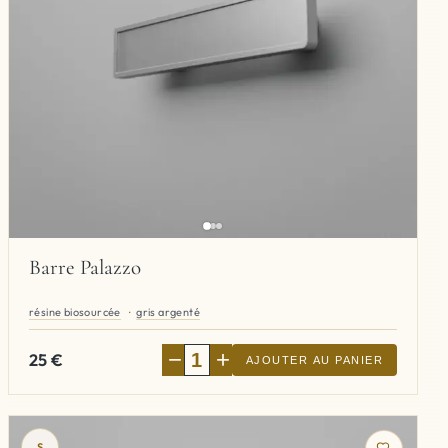
Barre Palazzo
résine biosourcée
gris argenté
−
+
25
€
AJOUTER AU PANIER
S