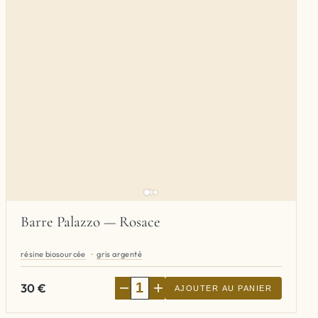
Barre Palazzo — Rosace
résine biosourcée
gris argenté
−
+
30
€
AJOUTER AU PANIER