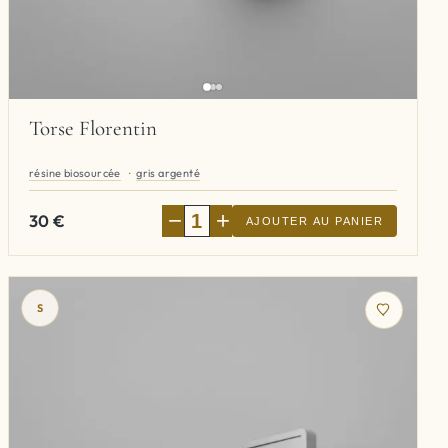
Torse Florentin
résine biosourcée
gris argenté
−
+
30
€
AJOUTER AU PANIER
S