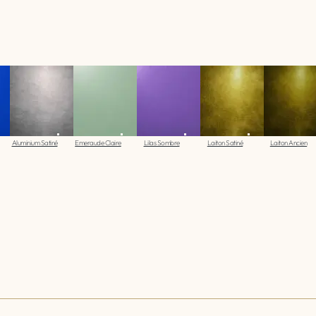
Aluminium Satiné
Emeraude Claire
Lilas Sombre
Laiton Satiné
Laiton Ancien