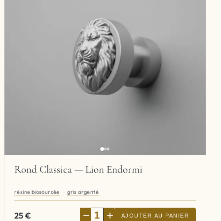
Rond Classica — Lion Endormi
résine biosourcée
gris argenté
−
+
25
€
AJOUTER AU PANIER