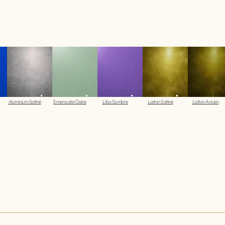
Aluminium Satiné
Emeraude Claire
Lilas Sombre
Laiton Satiné
Laiton Ancien