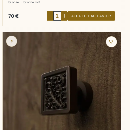
bronze
bronze mat
−
+
70
€
AJOUTER AU PANIER
S