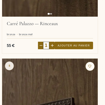
Carré Palazzo — Rinceaux
bronze
bronze mat
−
+
55
€
AJOUTER AU PANIER
S