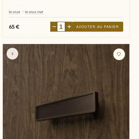
bronze
bronze mat
−
+
65
€
AJOUTER AU PANIER
S