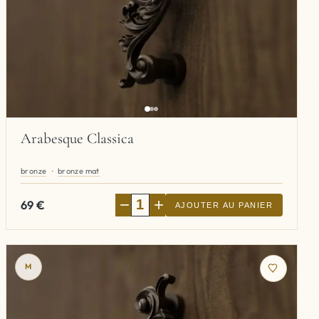
Arabesque Classica
bronze
bronze mat
−
+
69
€
AJOUTER AU PANIER
M