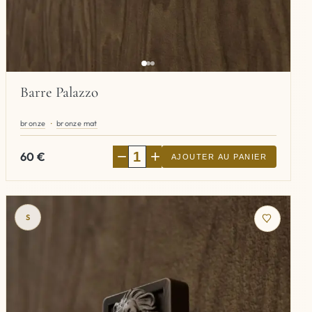
Barre Palazzo
bronze
bronze mat
−
+
60
€
AJOUTER AU PANIER
S