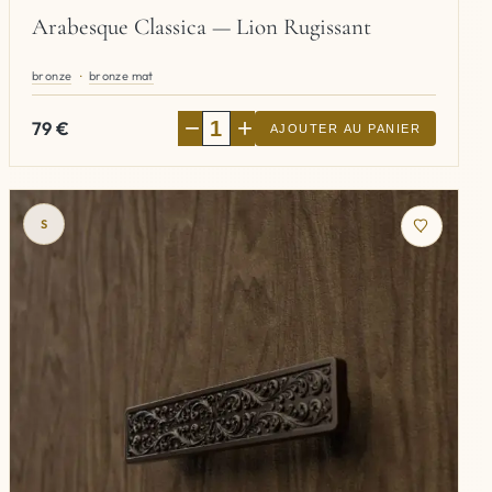
Arabesque Classica — Lion Rugissant
bronze
bronze mat
−
+
79
€
AJOUTER AU PANIER
S