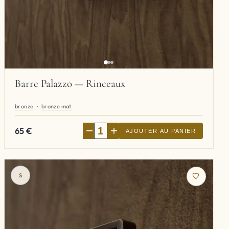
Barre Palazzo — Rinceaux
bronze
bronze mat
−
+
65
€
AJOUTER AU PANIER
S