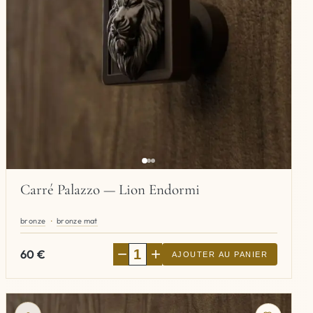
Carré Palazzo — Lion Endormi
bronze
bronze mat
−
+
60
€
AJOUTER AU PANIER