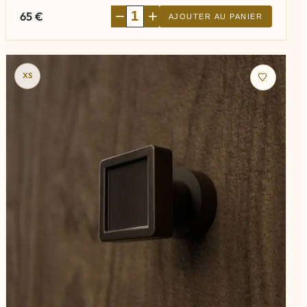
−
+
65
€
AJOUTER AU PANIER
XS