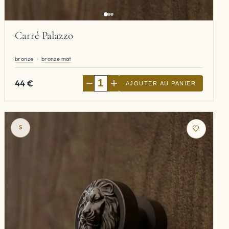
Carré Palazzo
bronze
bronze mat
−
+
44
€
AJOUTER AU PANIER
S