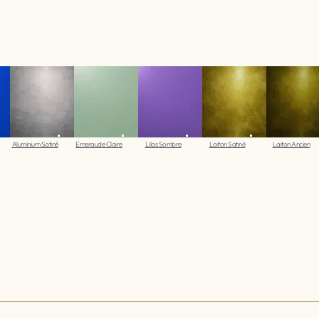
Aluminium Satiné
Emeraude Claire
Lilas Sombre
Laiton Satiné
Laiton Ancien