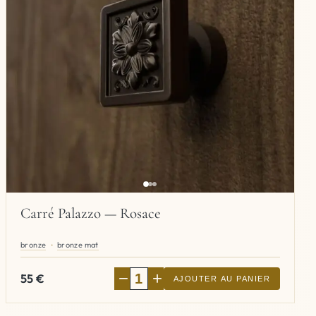
Carré Palazzo — Rosace
bronze
bronze mat
−
+
55
€
AJOUTER AU PANIER