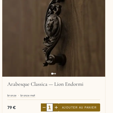
Arabesque Classica — Lion Endormi
bronze
bronze mat
−
+
79
€
AJOUTER AU PANIER