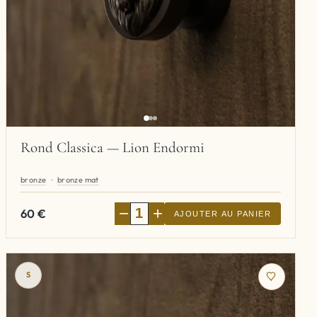
Rond Classica — Lion Endormi
bronze
bronze mat
−
+
60
€
AJOUTER AU PANIER
S