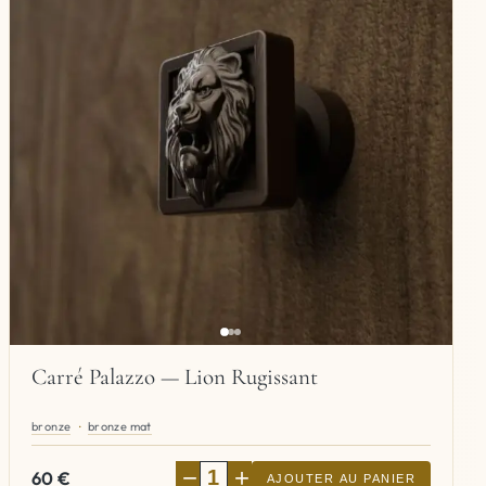
Carré Palazzo — Lion Rugissant
bronze
bronze mat
−
+
60
€
AJOUTER AU PANIER