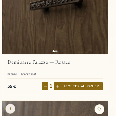
Demibarre Palazzo — Rosace
bronze
bronze mat
−
+
55
€
AJOUTER AU PANIER
S