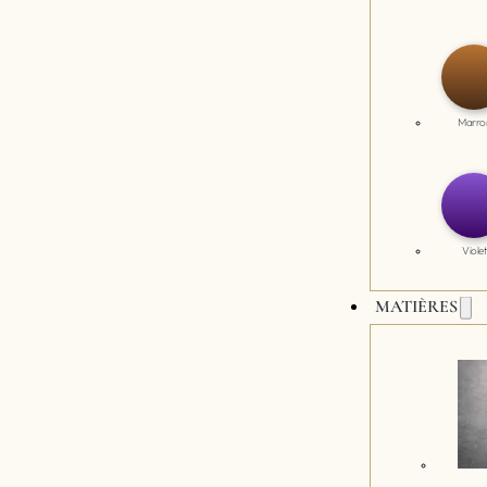
Marro
Violet
MATIÈRES