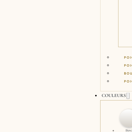
POI
POI
BO
POI
COULEURS
Blanc