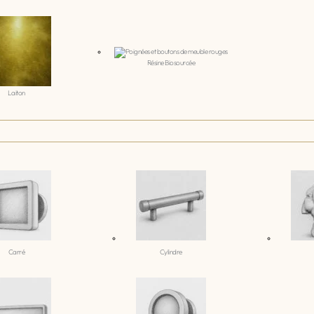
Résine Biosourcée
Laiton
Carré
Cylindre