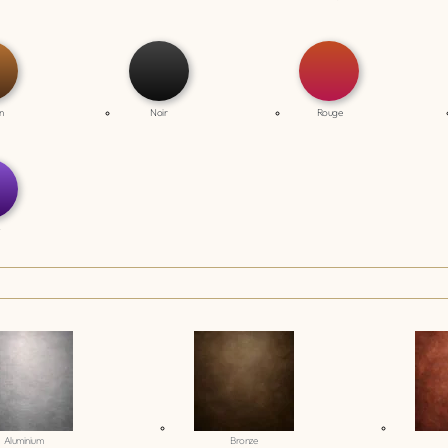
n
Noir
Rouge
Aluminium
Bronze