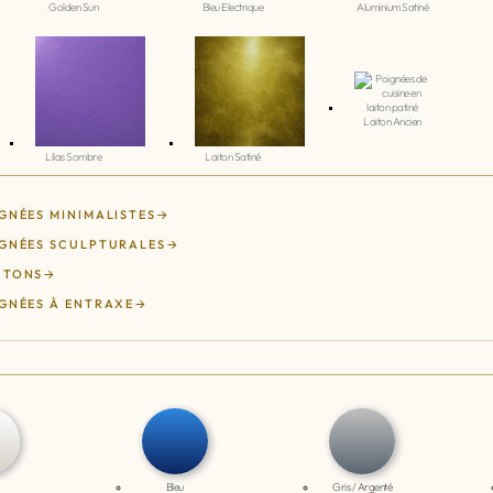
Golden Sun
Bleu Electrique
Aluminium Satiné
Laiton Ancien
Lilas Sombre
Laiton Satiné
GNÉES MINIMALISTES
GNÉES SCULPTURALES
UTONS
GNÉES À ENTRAXE
Bleu
Gris / Argenté