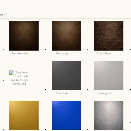
ns
Bronze Ancien
Bronze Mat
Cuivre Ancien
Candy Red
Gris Titane
Gris argenté