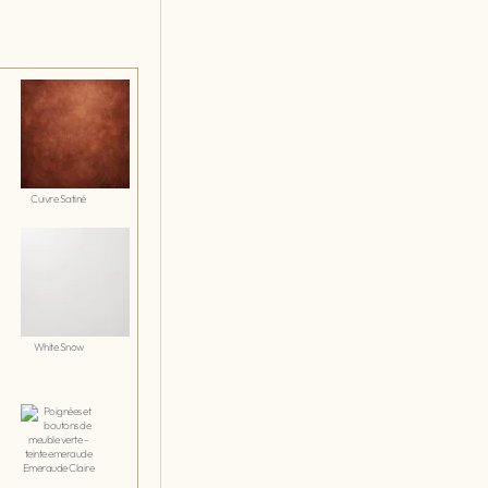
Cuivre Satiné
White Snow
Emeraude Claire