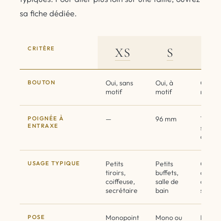
sa fiche dédiée.
CRITÈRE
XS
S
BOUTON
Oui, sans
Oui, à
Oui,
motif
motif
référ
POIGNÉE À
—
96 mm
128 m
ENTRAXE
sur
deman
USAGE TYPIQUE
Petits
Petits
Cuisin
tiroirs,
buffets,
dressi
coiffeuse,
salle de
comm
secrétaire
bain
stand
POSE
Monopoint
Mono ou
Mono 