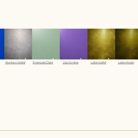
Aluminium Satiné
Emeraude Claire
Lilas Sombre
Laiton Satiné
Laiton Ancien