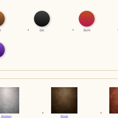
n
Noir
Rouge
Aluminium
Bronze