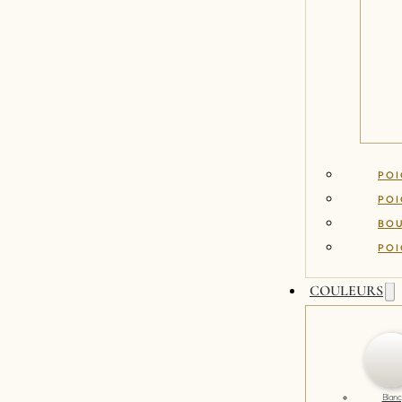
POI
POI
BO
POI
COULEURS
Blanc