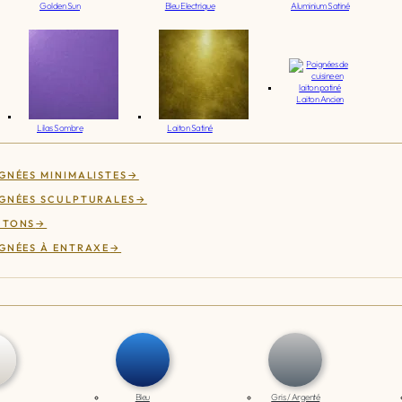
Golden Sun
Bleu Electrique
Aluminium Satiné
Laiton Ancien
Lilas Sombre
Laiton Satiné
GNÉES MINIMALISTES
GNÉES SCULPTURALES
UTONS
GNÉES À ENTRAXE
Bleu
Gris / Argenté