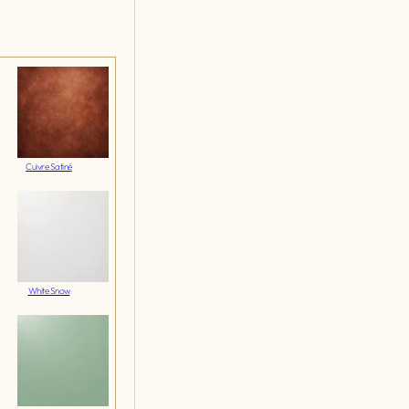
Cuivre Satiné
White Snow