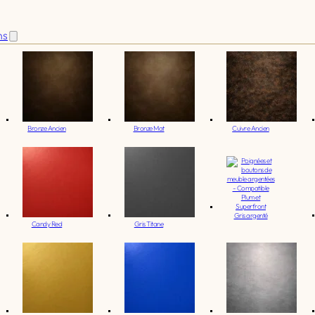
ns
Bronze Ancien
Bronze Mat
Cuivre Ancien
Gris argenté
Candy Red
Gris Titane