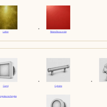
Laiton
Résine Biosourcée
Carré
Cylindre