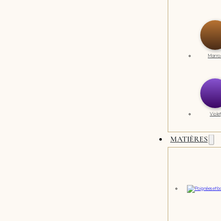
Marro
Violet
MATIÈRES