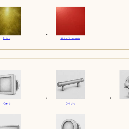
Laiton
Résine Biosourcée
Carré
Cylindre