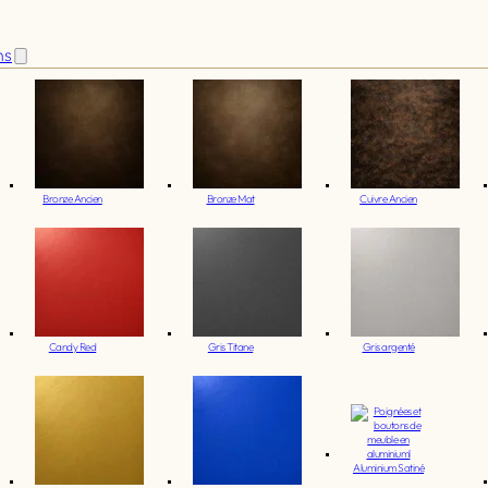
ns
Bronze Ancien
Bronze Mat
Cuivre Ancien
Candy Red
Gris Titane
Gris argenté
Aluminium Satiné