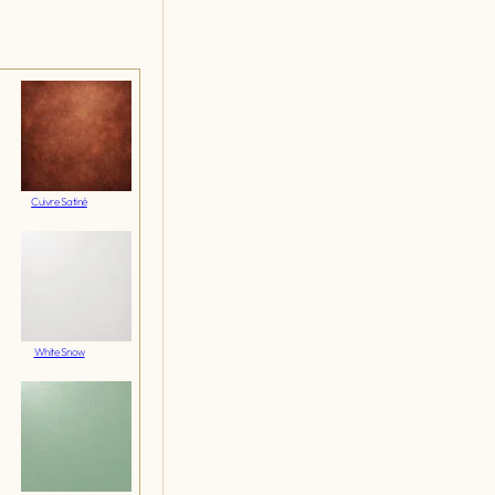
Cuivre Satiné
White Snow