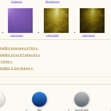
Golden Sun
Bleu Electrique
Lilas Sombre
Laiton Satiné
Laiton Ancien
GNÉES MINIMALISTES
GNÉES SCULPTURALES
UTONS
GNÉES À ENTRAXE
Bleu
Gris / Argenté