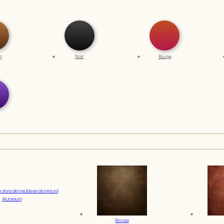
n
Noir
Rouge
Aluminium
Bronze