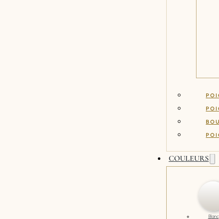
POI
POI
BO
POI
COULEURS
Blanc