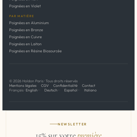
Poignées en Violet
PAR MATIÈRE
Poignées en Aluminium
Poignées en Bronze
Poignées en Cuivre
Poignées en Laiton
Poignées en Résine Biosourcée
© 2026 Holdon Paris · Tous droits réservés
Mentions légales
CGV
Confidentialité
Contact
Français
·
English
·
Deutsch
·
Español
·
Italiano
NEWSLETTER
15% sur votre
première