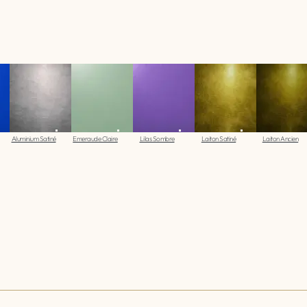
Aluminium Satiné
Emeraude Claire
Lilas Sombre
Laiton Satiné
Laiton Ancien