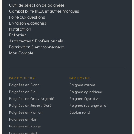
Outil de sélection de poignées
Compatibilité IKEA et autres marques
Foire aux questions
Livraison & douanes
Installatrion
Entretien
Architectes & Professionnels
Fabrication & environnement
Mon Compte
PAR COULEUR
PAR FORME
Poignées en Blanc
Poignée carrée
Poignées en Bleu
Poignée cylindrique
Poignées en Gris / Argenté
Poignée figurative
Poignées en Jaune / Doré
Poignée rectangulaire
Poignées en Marron
Bouton rond
Poignées en Noir
Poignées en Rouge
Poignées en Vert