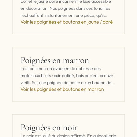
L'or et le jaune doré incarnent le luxe accessible
en décoration. Nos poignées dans ces tonalités
réchauffent instantanément une pièce, qu'il
Voir les poignées et boutons en jaune / doré
s'agisse d'un meuble de salon, d'un buffet…
Poignées en marron
Les tons marron évoquent la noblesse des
matériaux bruts : cuir patiné, bois ancien, bronze
vieilli. Sur une poignée de porte ou un bouton de
Voir les poignées et boutons en marron
tiroir, le marron…
Poignées en noir
Le noir est l'allié du design affirmé. En quincaillerie