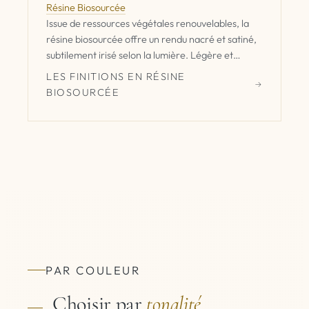
Résine Biosourcée
Issue de ressources végétales renouvelables, la
résine biosourcée offre un rendu nacré et satiné,
subtilement irisé selon la lumière. Légère et
délicate, elle s’adresse aux pièces à vivre,
LES FINITIONS EN RÉSINE
chambres et dressings. Déconseillée pour les
BIOSOURCÉE
poignées de cuisine ou les environnements
humides.
PAR COULEUR
Choisir par
tonalité