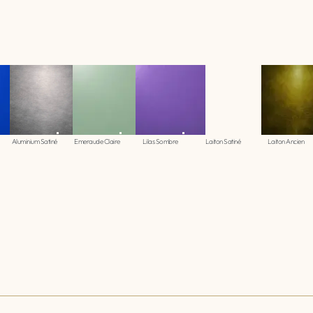
Aluminium Satiné
Emeraude Claire
Lilas Sombre
Laiton Satiné
Laiton Ancien