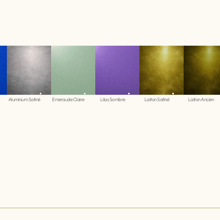
Aluminium Satiné
Emeraude Claire
Lilas Sombre
Laiton Satiné
Laiton Ancien