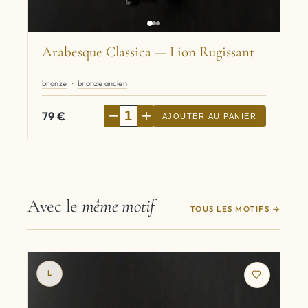
Arabesque Classica — Lion Rugissant
bronze
bronze ancien
−
+
79
€
AJOUTER AU PANIER
Avec le
même motif
TOUS LES MOTIFS
L