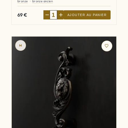
bronze
bronze ancien
−
+
69
€
AJOUTER AU PANIER
M