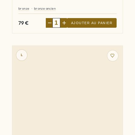
bronze
bronze ancien
−
+
79
€
AJOUTER AU PANIER
L