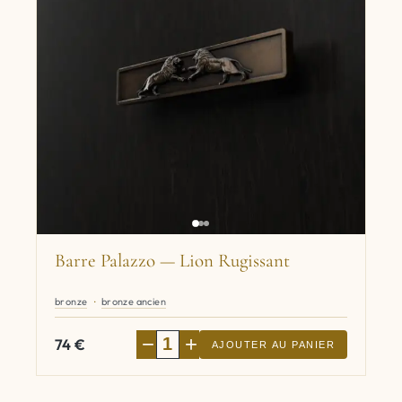
Barre Palazzo — Lion Rugissant
bronze
bronze ancien
−
+
74
€
AJOUTER AU PANIER