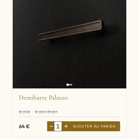
Demibarre Palazzo
bronze
bronze ancien
−
+
64
€
AJOUTER AU PANIER