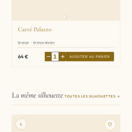
Carré Palazzo
bronze
bronze ancien
−
+
64
€
AJOUTER AU PANIER
La
même silhouette
TOUTES LES SILHOUETTES
L