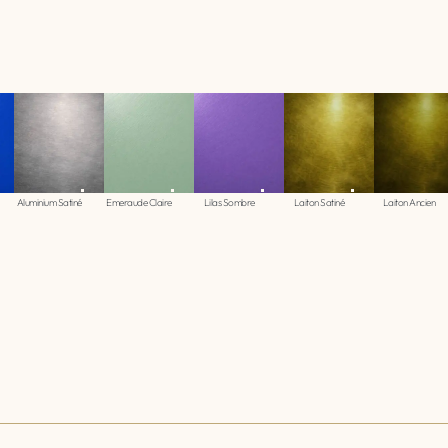
Aluminium Satiné
Emeraude Claire
Lilas Sombre
Laiton Satiné
Laiton Ancien