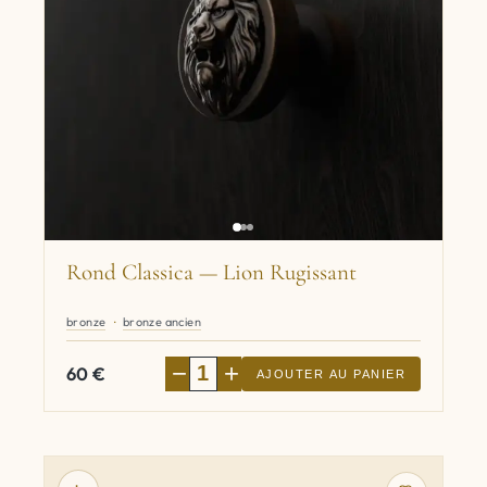
Rond Classica — Lion Rugissant
bronze
bronze ancien
−
+
60
€
AJOUTER AU PANIER