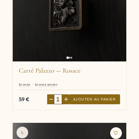
Carré Palazzo — Rosace
bronze
bronze ancien
−
+
59
€
AJOUTER AU PANIER
L