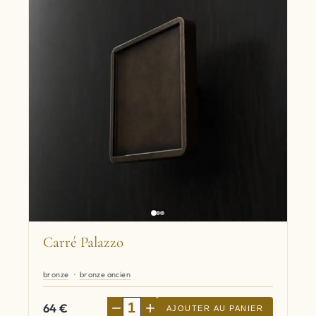
Carré Palazzo
bronze
bronze ancien
−
+
64
€
AJOUTER AU PANIER