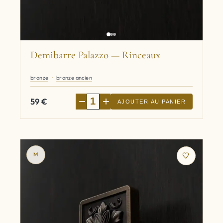
Demibarre Palazzo — Rinceaux
bronze
bronze ancien
−
+
59
€
AJOUTER AU PANIER
M