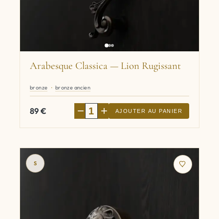
Arabesque Classica — Lion Rugissant
bronze
bronze ancien
−
+
89
€
AJOUTER AU PANIER
S