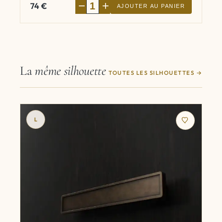
−
+
74
€
AJOUTER AU PANIER
La
même silhouette
TOUTES LES SILHOUETTES
L