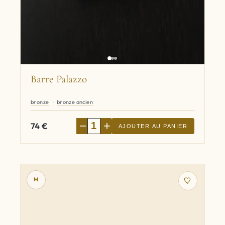
Barre Palazzo
bronze
bronze ancien
−
+
74
€
AJOUTER AU PANIER
M