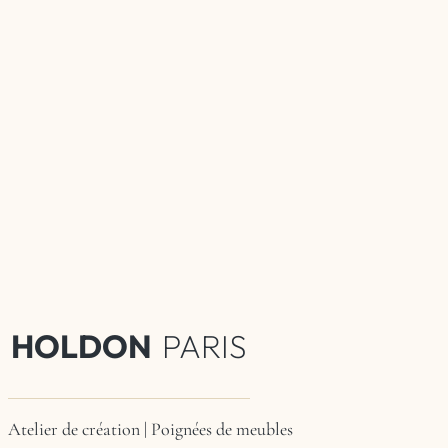
HOLDON
PARIS
Atelier de création | Poignées de meubles