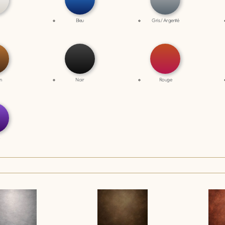
Bleu
Gris / Argenté
n
Noir
Rouge