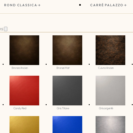
ROND CLASSICA
CARRÉ PALAZZO
ns
Bronze Ancien
Bronze Mat
Cuivre Ancien
Candy Red
Gris Titane
Gris argenté