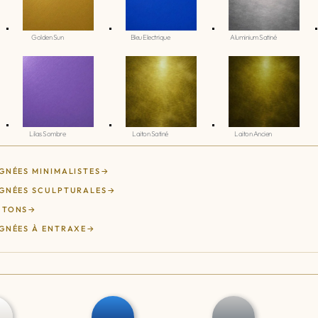
Golden Sun
Bleu Electrique
Aluminium Satiné
Lilas Sombre
Laiton Satiné
Laiton Ancien
GNÉES MINIMALISTES
GNÉES SCULPTURALES
UTONS
GNÉES À ENTRAXE