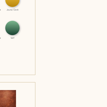
Jaune / Doré
Vert