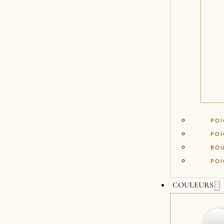
POI
POI
BO
POI
COULEURS