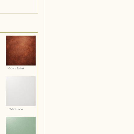
Cuivre Satiné
White Snow