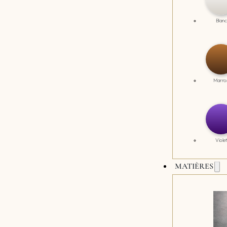
Blanc
Marro
Violet
MATIÈRES