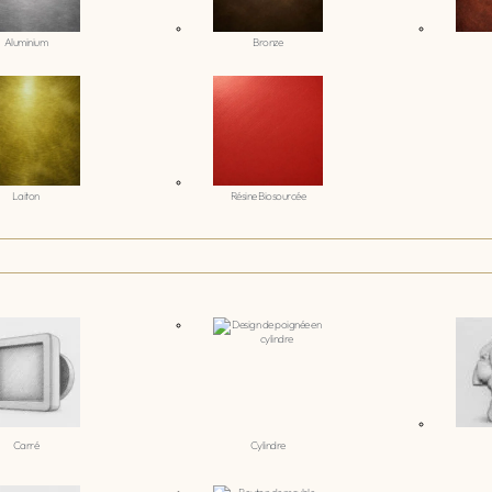
Aluminium
Bronze
Laiton
Résine Biosourcée
Carré
Cylindre