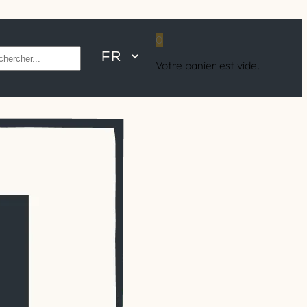
0
hercher
Votre panier est vide.