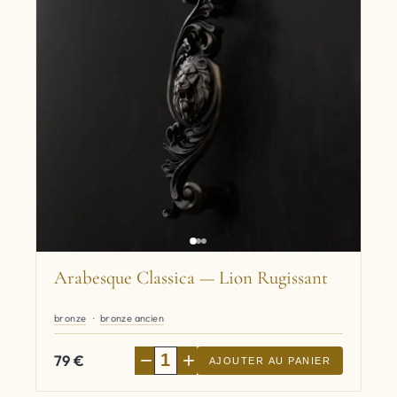
Arabesque Classica — Lion Rugissant
bronze
bronze ancien
−
+
79
€
AJOUTER AU PANIER