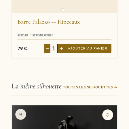
Barre Palazzo — Rinceaux
bronze
bronze ancien
−
+
79
€
AJOUTER AU PANIER
La
même silhouette
TOUTES LES SILHOUETTES
M