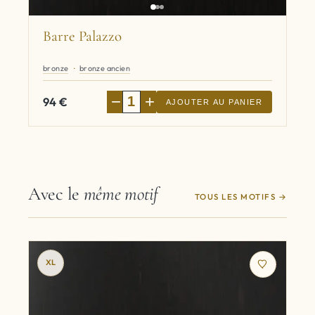
Barre Palazzo
bronze
bronze ancien
−
+
94
€
AJOUTER AU PANIER
Avec le
même motif
TOUS LES MOTIFS
XL