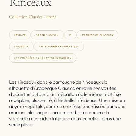
Rinceaux
Collection Classica Europa
BRONZE
BRONZE ANCIEN
M
ARABESQUE CLASSICA
RINCEAUX
LES POIGNÉES FIGURATIVES
LES POIGNÉES DANS LES TONS MARRON
Les rinceaux dans le cartouche de rinceaux : la
silhouette d’Arabesque Classica enroule ses volutes
d’acanthe autour d’un médaillon où le même motif se
redéploie, plus serré, à l’échelle inférieure. Une mise en
abyme végétale, comme une frise enchâssée dans une
moulure plus large : l’ornement le plus ancien du
vocabulaire occidental joué à deux échelles, dans une
seule pièce.