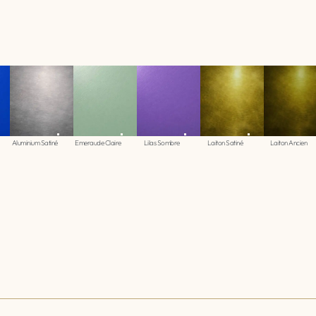
Aluminium Satiné
Emeraude Claire
Lilas Sombre
Laiton Satiné
Laiton Ancien