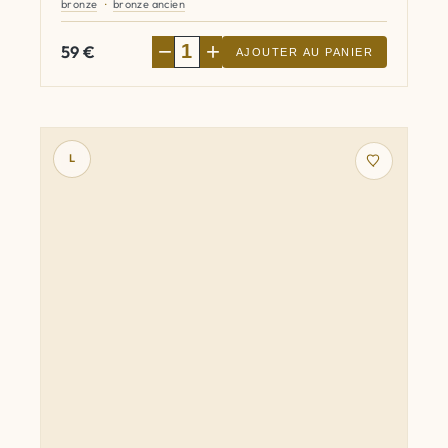
bronze
bronze ancien
−
+
59
€
AJOUTER AU PANIER
L