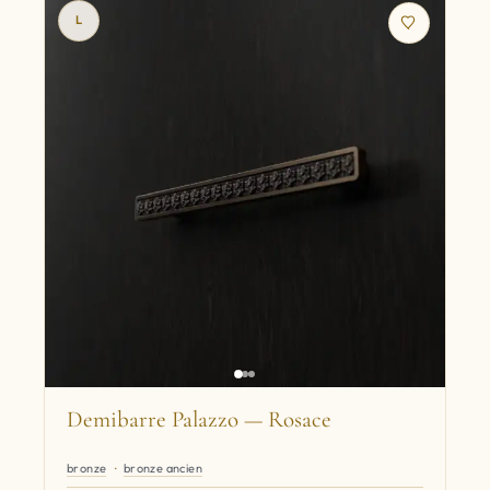
L
Demibarre Palazzo — Rosace
bronze
bronze ancien