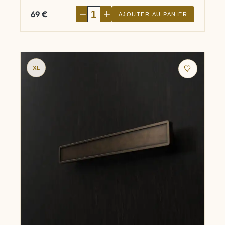
−
+
69
€
AJOUTER AU PANIER
XL