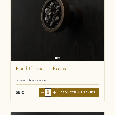
Rond Classica — Rosace
bronze
bronze ancien
−
+
55
€
AJOUTER AU PANIER