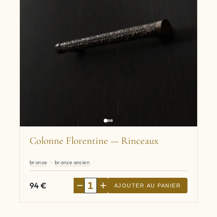
Colonne Florentine — Rinceaux
bronze
bronze ancien
−
+
94
€
AJOUTER AU PANIER