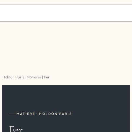
Holdon Paris
|
Matières
|
Fer
MATIÈRE · HOLDON PARIS
Fer