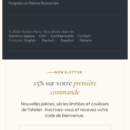
Poignées en Résine Biosourcée
© 2026 Holdon Paris · Tous droits réservés
Mentions légales
CGV
Confidentialité
Contact
Français
·
English
·
Deutsch
·
Español
·
Italiano
NEWSLETTER
15% sur votre
première
commande
Nouvelles pièces, séries limitées et coulisses
de l’atelier. Inscrivez-vous et recevez votre
code de bienvenue.