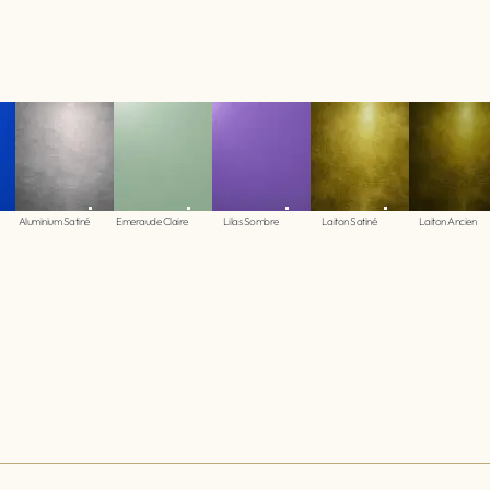
Aluminium Satiné
Emeraude Claire
Lilas Sombre
Laiton Satiné
Laiton Ancien