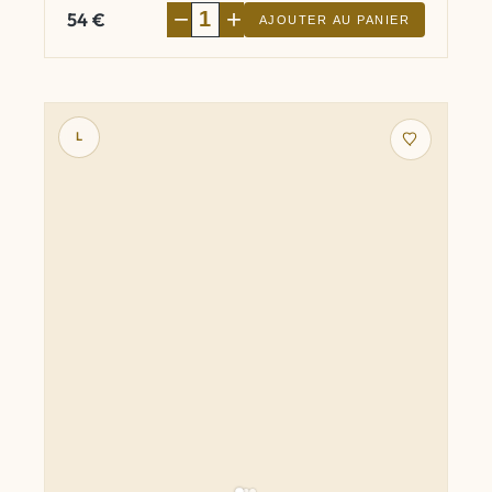
−
+
54
€
AJOUTER AU PANIER
L