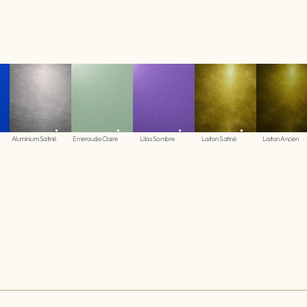
Aluminium Satiné
Emeraude Claire
Lilas Sombre
Laiton Satiné
Laiton Ancien