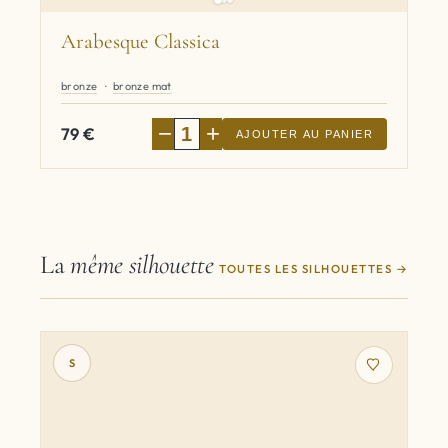
Arabesque Classica
bronze
bronze mat
−
+
79
€
AJOUTER AU PANIER
La
même silhouette
TOUTES LES SILHOUETTES
S