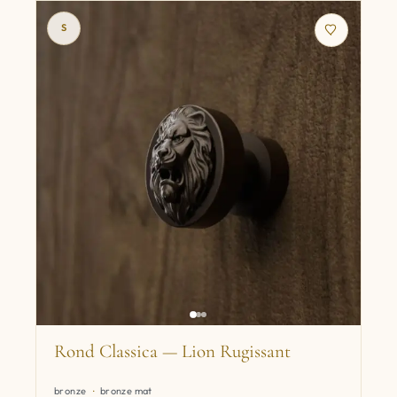
S
Rond Classica — Lion Rugissant
bronze
bronze mat