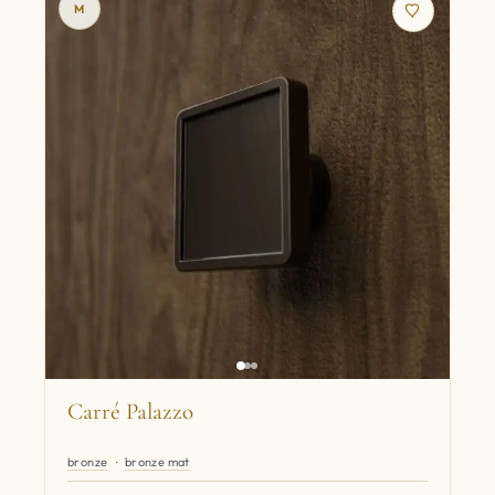
M
Carré Palazzo
bronze
bronze mat