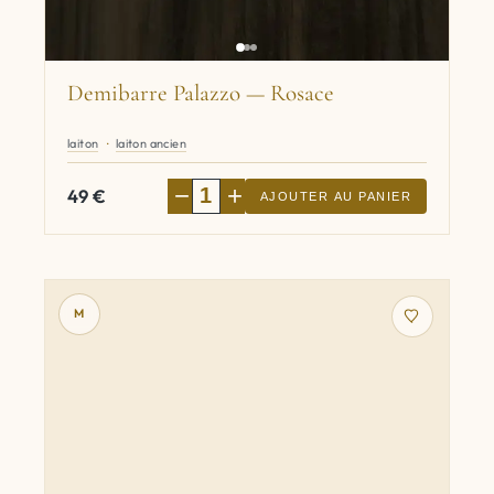
Demibarre Palazzo — Rosace
laiton
laiton ancien
−
+
49
€
AJOUTER AU PANIER
M