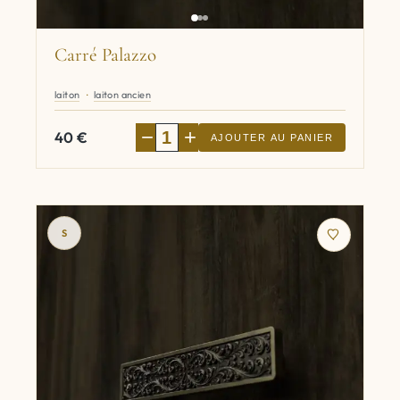
Carré Palazzo
laiton
laiton ancien
−
+
40
€
AJOUTER AU PANIER
S