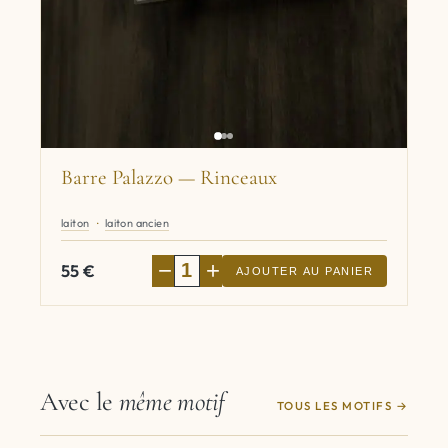
Barre Palazzo — Rinceaux
laiton
laiton ancien
−
+
55
€
AJOUTER AU PANIER
Avec le
même motif
TOUS LES MOTIFS