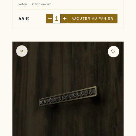
laiton
laiton ancien
−
+
45
€
AJOUTER AU PANIER
M