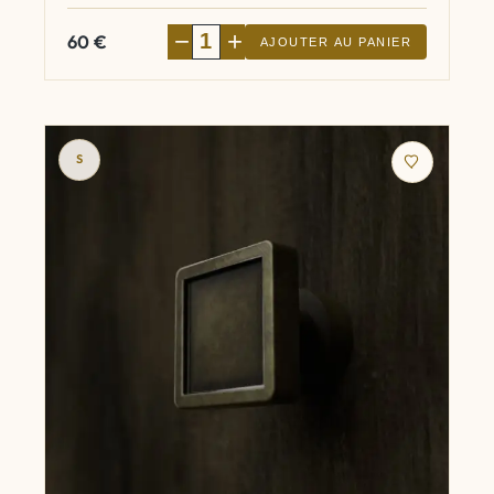
−
+
60
€
AJOUTER AU PANIER
S