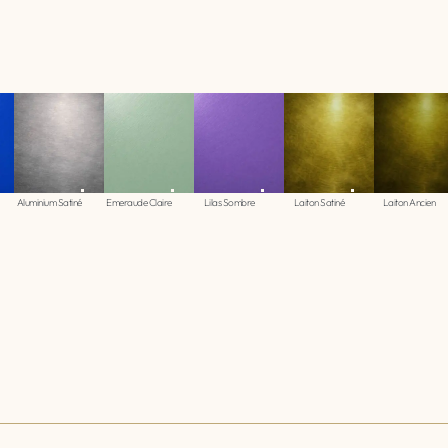
Aluminium Satiné
Emeraude Claire
Lilas Sombre
Laiton Satiné
Laiton Ancien