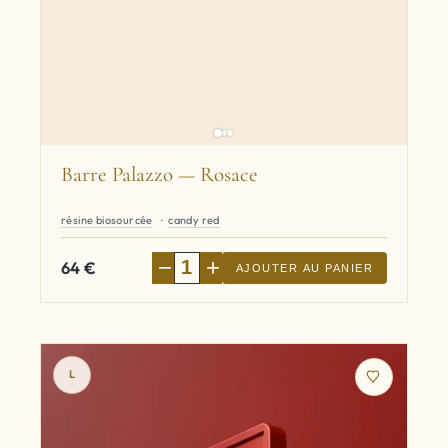
Barre Palazzo — Rosace
résine biosourcée
candy red
−
+
64
€
AJOUTER AU PANIER
L