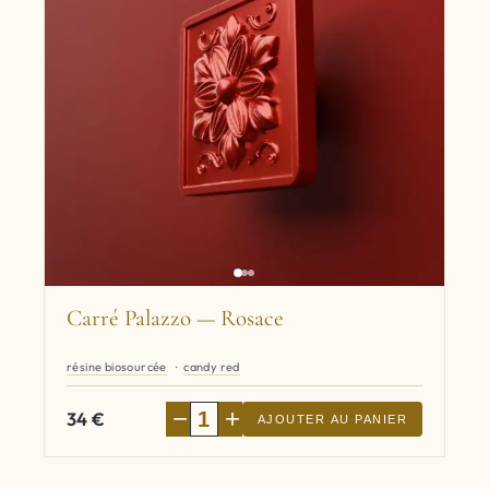
Carré Palazzo — Rosace
résine biosourcée
candy red
−
+
34
€
AJOUTER AU PANIER