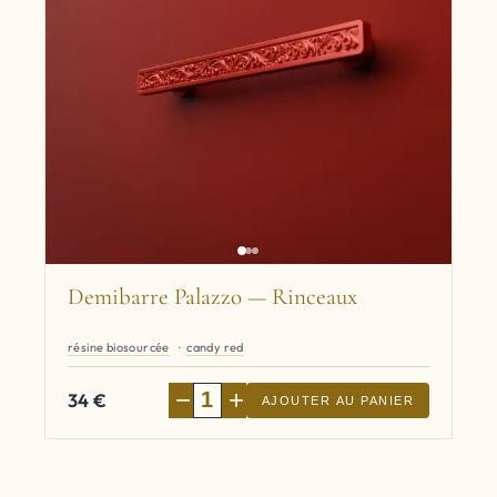
Demibarre Palazzo — Rinceaux
résine biosourcée
candy red
−
+
34
€
AJOUTER AU PANIER