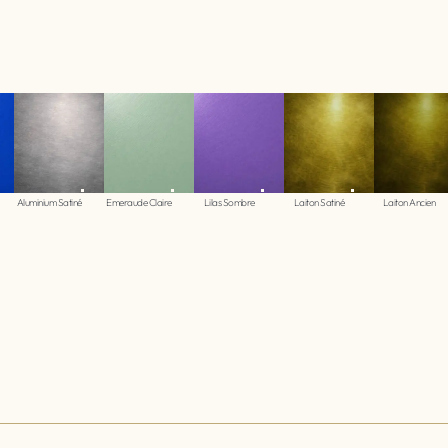
Aluminium Satiné
Emeraude Claire
Lilas Sombre
Laiton Satiné
Laiton Ancien