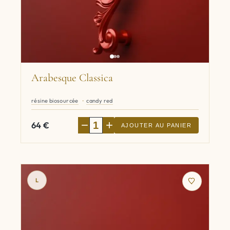
Arabesque Classica
résine biosourcée
candy red
−
+
64
€
AJOUTER AU PANIER
L