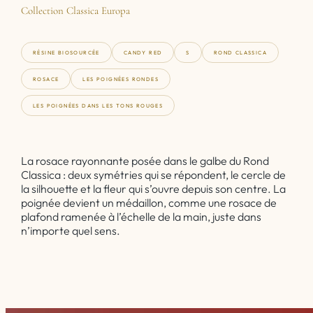
Collection Classica Europa
RÉSINE BIOSOURCÉE
CANDY RED
S
ROND CLASSICA
ROSACE
LES POIGNÉES RONDES
LES POIGNÉES DANS LES TONS ROUGES
La rosace rayonnante posée dans le galbe du Rond
Classica : deux symétries qui se répondent, le cercle de
la silhouette et la fleur qui s’ouvre depuis son centre. La
poignée devient un médaillon, comme une rosace de
plafond ramenée à l’échelle de la main, juste dans
n’importe quel sens.