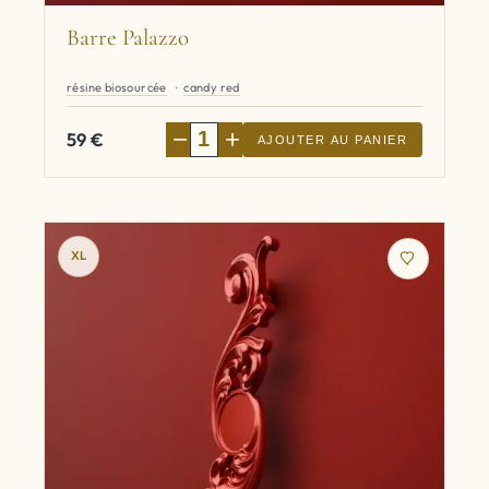
Barre Palazzo
résine biosourcée
candy red
−
+
59
€
AJOUTER AU PANIER
XL