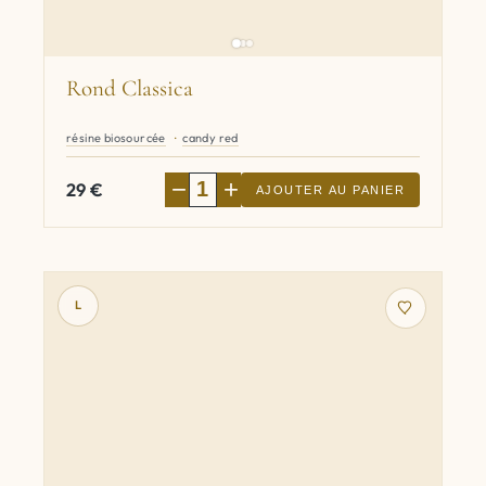
Rond Classica
résine biosourcée
candy red
−
+
29
€
AJOUTER AU PANIER
L