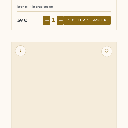
bronze
bronze ancien
−
+
59
€
AJOUTER AU PANIER
L