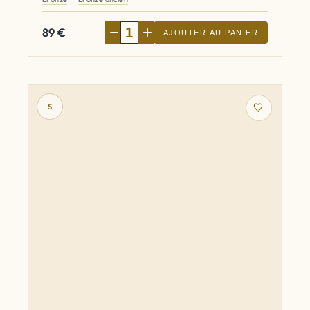
−
+
89
€
AJOUTER AU PANIER
S