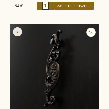
−
+
94
€
AJOUTER AU PANIER
L