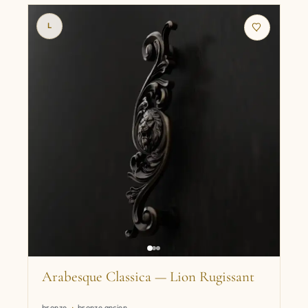
L
Arabesque Classica — Lion Rugissant
bronze
bronze ancien