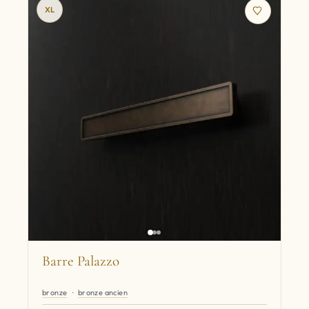
XL
Barre Palazzo
bronze
bronze ancien