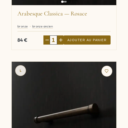
Arabesque Classica — Rosace
bronze
bronze ancien
−
+
84
€
AJOUTER AU PANIER
L