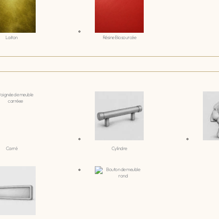
Laiton
Résine Biosourcée
Carré
Cylindre