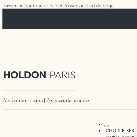
Passer au contenu principal
Passer au pied de page
HOLDON
PARIS
Atelier de création | Poignées de meubles
CHOISIR SES