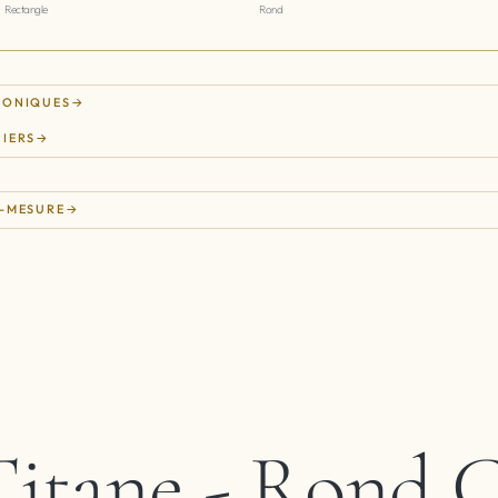
Rectangle
Rond
RONIQUES
IERS
-MESURE
itane - Rond C