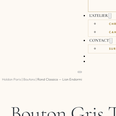
L'ATELIER
CH
CAH
CONTACT
SUR
Holdon Paris
|
Boutons
|
Rond Classica — Lion Endormi
Bouton Gris T