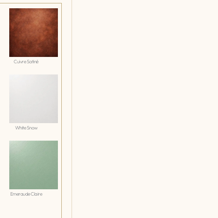
Cuivre Satiné
White Snow
Emeraude Claire