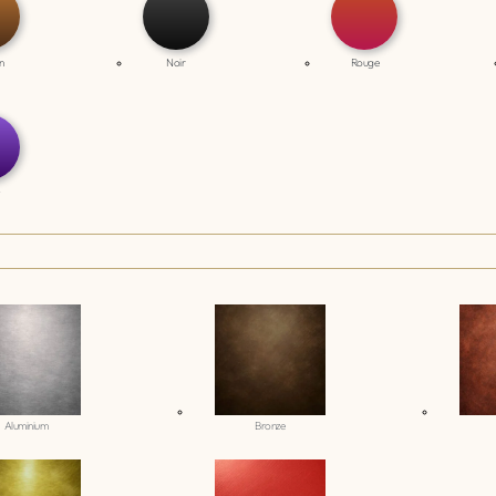
n
Noir
Rouge
Aluminium
Bronze