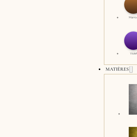
Marro
Violet
MATIÈRES