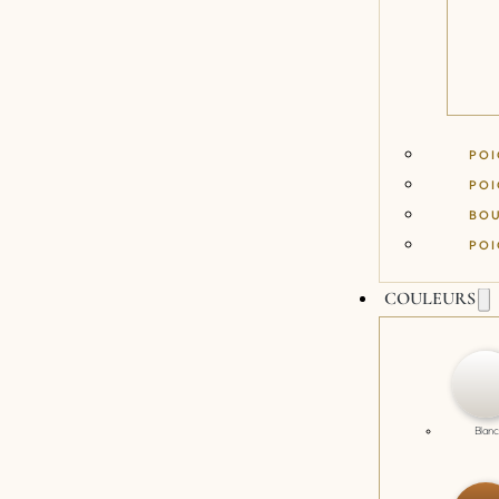
POI
POI
BO
POI
COULEURS
Blanc