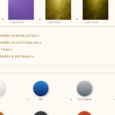
Lilas Sombre
Laiton Satiné
Laiton Ancien
GNÉES MINIMALISTES
GNÉES SCULPTURALES
UTONS
GNÉES À ENTRAXE
Bleu
Gris / Argenté