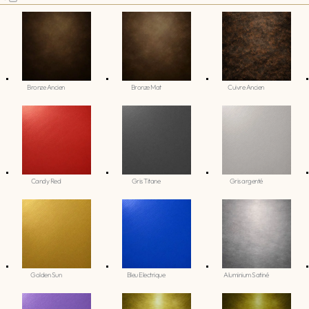
Bronze Ancien
Bronze Mat
Cuivre Ancien
Candy Red
Gris Titane
Gris argenté
Golden Sun
Bleu Electrique
Aluminium Satiné