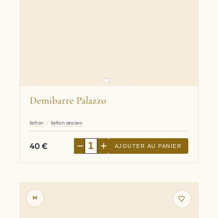
Demibarre Palazzo
laiton
laiton ancien
−
+
40
€
AJOUTER AU PANIER
M