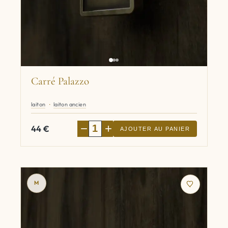
Carré Palazzo
laiton
laiton ancien
−
+
44
€
AJOUTER AU PANIER
M