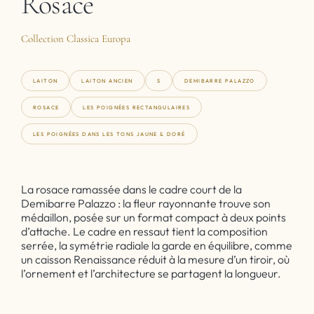
Rosace
Collection Classica Europa
LAITON
LAITON ANCIEN
S
DEMIBARRE PALAZZO
ROSACE
LES POIGNÉES RECTANGULAIRES
LES POIGNÉES DANS LES TONS JAUNE & DORÉ
La rosace ramassée dans le cadre court de la
Demibarre Palazzo : la fleur rayonnante trouve son
médaillon, posée sur un format compact à deux points
d’attache. Le cadre en ressaut tient la composition
serrée, la symétrie radiale la garde en équilibre, comme
un caisson Renaissance réduit à la mesure d’un tiroir, où
l’ornement et l’architecture se partagent la longueur.