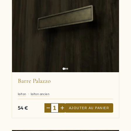
Barre Palazzo
laiton
laiton ancien
−
+
54
€
AJOUTER AU PANIER