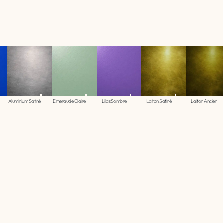
Aluminium Satiné
Emeraude Claire
Lilas Sombre
Laiton Satiné
Laiton Ancien