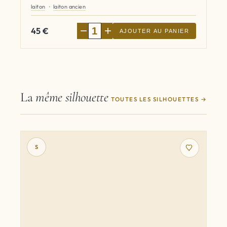
laiton
laiton ancien
−
+
45
€
AJOUTER AU PANIER
La
même silhouette
TOUTES LES SILHOUETTES
S