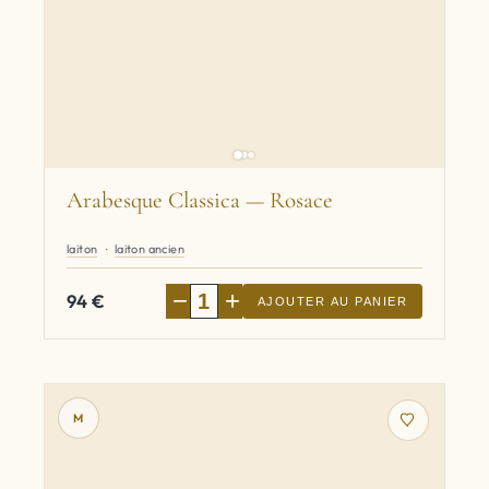
Arabesque Classica — Rosace
laiton
laiton ancien
−
+
94
€
AJOUTER AU PANIER
M