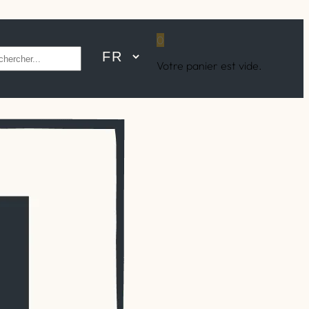
0
hercher
Votre panier est vide.