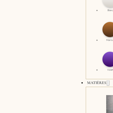
Blanc
Marro
Violet
MATIÈRES