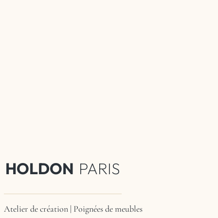
HOLDON
PARIS
Atelier de création | Poignées de meubles