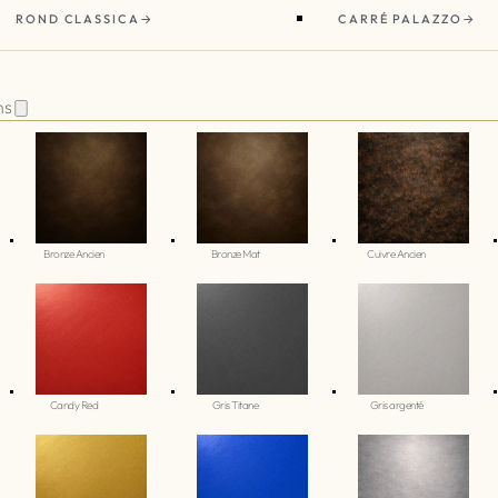
ROND CLASSICA
CARRÉ PALAZZO
ns
Bronze Ancien
Bronze Mat
Cuivre Ancien
Candy Red
Gris Titane
Gris argenté