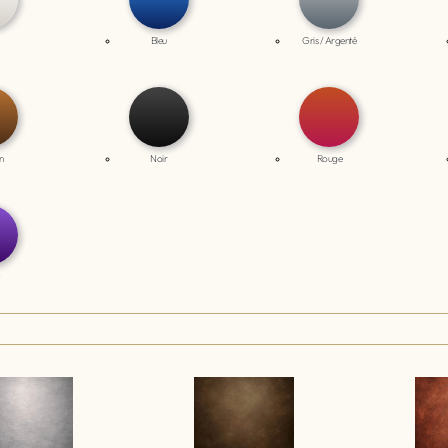
Bleu
Gris / Argenté
n
Noir
Rouge