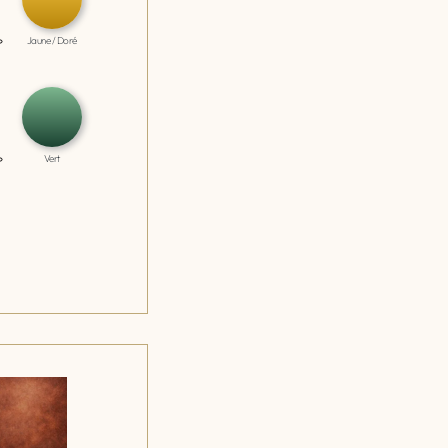
Jaune / Doré
Vert