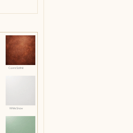
Cuivre Satiné
White Snow