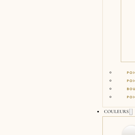
POI
POI
BO
POI
COULEURS