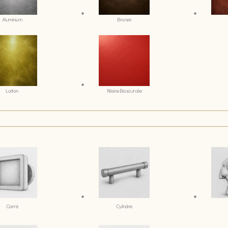
Aluminium
Bronze
Laiton
Résine Biosourcée
Carré
Cylindre