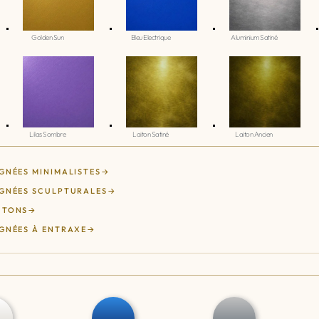
Golden Sun
Bleu Electrique
Aluminium Satiné
Lilas Sombre
Laiton Satiné
Laiton Ancien
GNÉES MINIMALISTES
GNÉES SCULPTURALES
UTONS
GNÉES À ENTRAXE