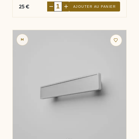
−
+
25
€
AJOUTER AU PANIER
M