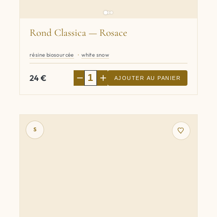
Rond Classica — Rosace
résine biosourcée
white snow
−
+
24
€
AJOUTER AU PANIER
S