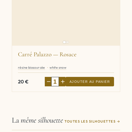
Carré Palazzo — Rosace
résine biosourcée
white snow
−
+
20
€
AJOUTER AU PANIER
La
même silhouette
TOUTES LES SILHOUETTES