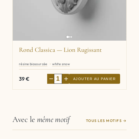
Rond Classica — Lion Rugissant
résine biosourcée
white snow
−
+
39
€
AJOUTER AU PANIER
Avec le
même motif
TOUS LES MOTIFS