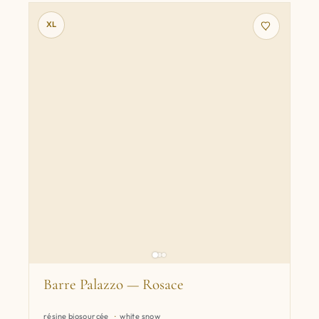
XL
Barre Palazzo — Rosace
résine biosourcée
white snow