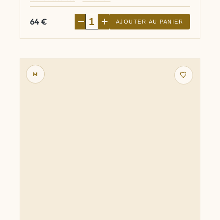
−
+
64
€
AJOUTER AU PANIER
M