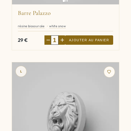
Barre Palazzo
résine biosourcée
white snow
−
+
29
€
AJOUTER AU PANIER
L