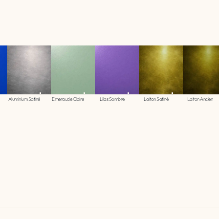
Aluminium Satiné
Emeraude Claire
Lilas Sombre
Laiton Satiné
Laiton Ancien