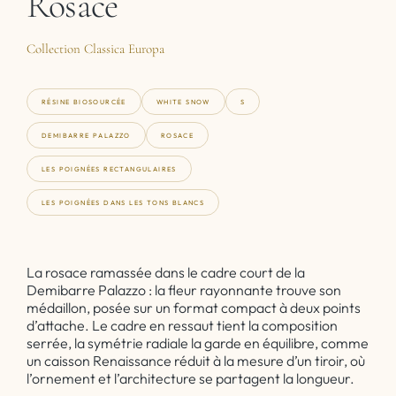
Rosace
Collection Classica Europa
RÉSINE BIOSOURCÉE
WHITE SNOW
S
DEMIBARRE PALAZZO
ROSACE
LES POIGNÉES RECTANGULAIRES
LES POIGNÉES DANS LES TONS BLANCS
La rosace ramassée dans le cadre court de la
Demibarre Palazzo : la fleur rayonnante trouve son
médaillon, posée sur un format compact à deux points
d’attache. Le cadre en ressaut tient la composition
serrée, la symétrie radiale la garde en équilibre, comme
un caisson Renaissance réduit à la mesure d’un tiroir, où
l’ornement et l’architecture se partagent la longueur.