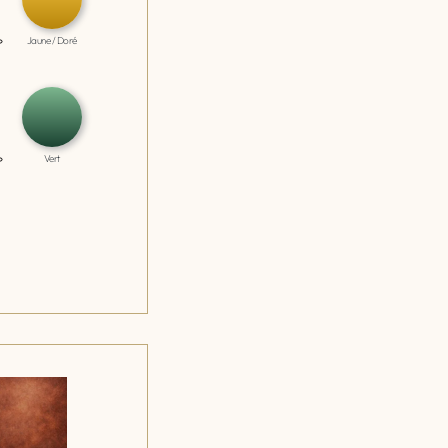
Jaune / Doré
Vert