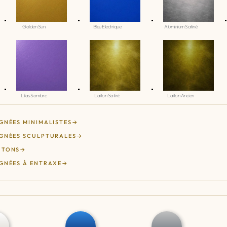
Golden Sun
Bleu Electrique
Aluminium Satiné
Lilas Sombre
Laiton Satiné
Laiton Ancien
GNÉES MINIMALISTES
GNÉES SCULPTURALES
UTONS
GNÉES À ENTRAXE