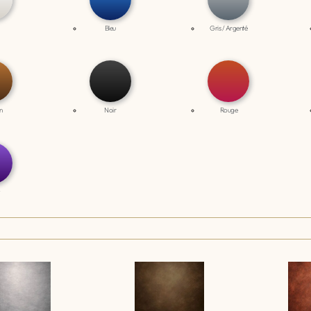
Bleu
Gris / Argenté
n
Noir
Rouge