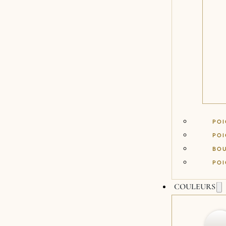
POI
POI
BO
POI
COULEURS