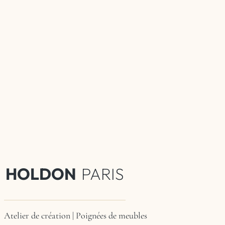
HOLDON
PARIS
Atelier de création | Poignées de meubles