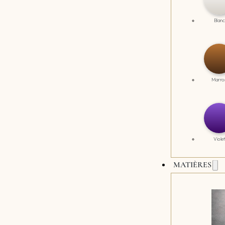
Blanc
Marro
Violet
MATIÈRES