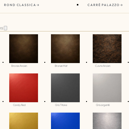
ROND CLASSICA
CARRÉ PALAZZO
ns
Bronze Ancien
Bronze Mat
Cuivre Ancien
Candy Red
Gris Titane
Gris argenté