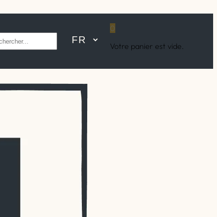
0
hercher
Votre panier est vide.