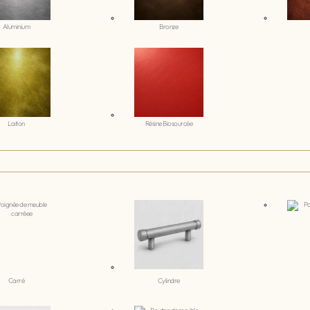
Aluminium
Bronze
Laiton
Résine Biosourcée
Carré
Cylindre