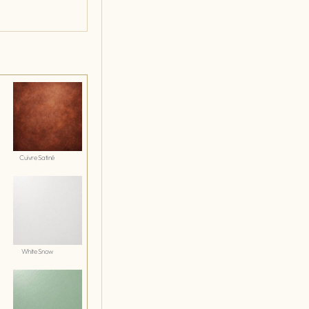
Cuivre Satiné
White Snow