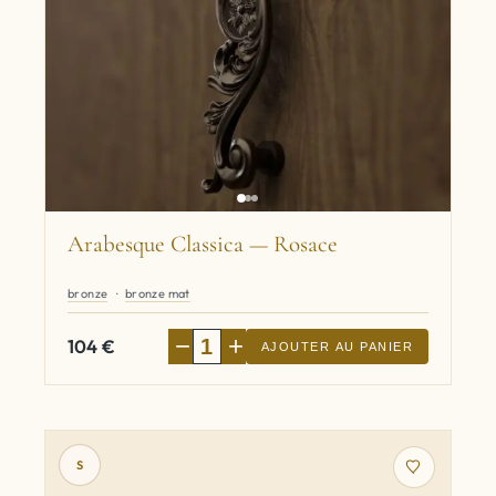
Arabesque Classica — Rosace
bronze
bronze mat
−
+
104
€
AJOUTER AU PANIER
S