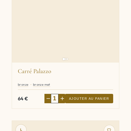
Carré Palazzo
bronze
bronze mat
−
+
64
€
AJOUTER AU PANIER
L