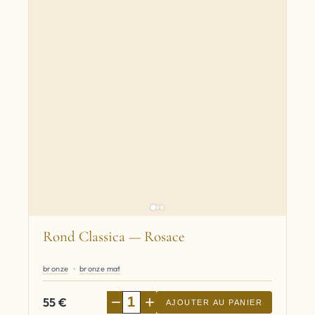
Rond Classica — Rosace
bronze
bronze mat
−
+
55
€
AJOUTER AU PANIER