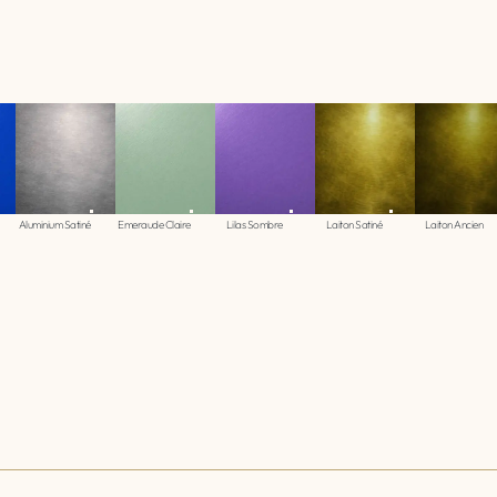
Aluminium Satiné
Emeraude Claire
Lilas Sombre
Laiton Satiné
Laiton Ancien