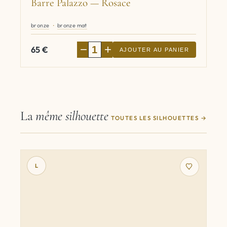
Barre Palazzo — Rosace
bronze
bronze mat
−
+
65
€
AJOUTER AU PANIER
La
même silhouette
TOUTES LES SILHOUETTES
L