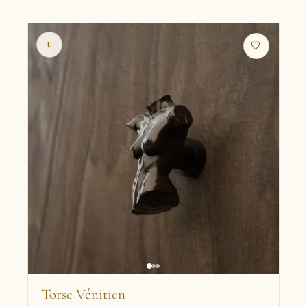
L
Torse Vénitien