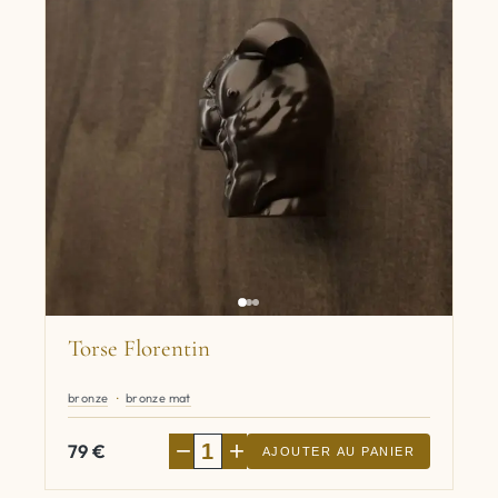
Torse Florentin
bronze
bronze mat
−
+
79
€
AJOUTER AU PANIER