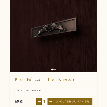
Barre Palazzo — Lion Rugissant
cuivre
cuivre ancien
−
+
69
€
AJOUTER AU PANIER