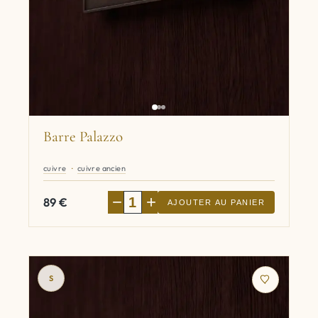
Barre Palazzo
cuivre
cuivre ancien
−
+
89
€
AJOUTER AU PANIER
S