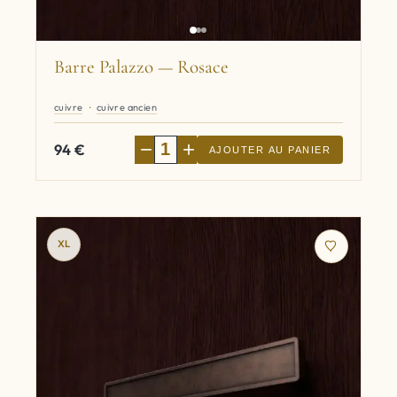
Barre Palazzo — Rosace
cuivre
cuivre ancien
−
+
94
€
AJOUTER AU PANIER
XL