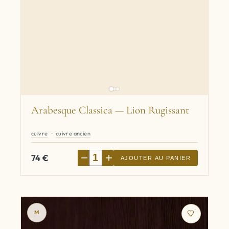
Arabesque Classica — Lion Rugissant
cuivre
cuivre ancien
−
+
74
€
AJOUTER AU PANIER
M