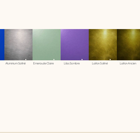
Aluminium Satiné
Emeraude Claire
Lilas Sombre
Laiton Satiné
Laiton Ancien