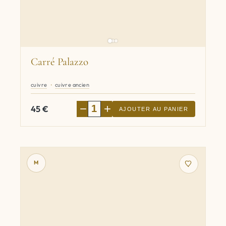
Carré Palazzo
cuivre
cuivre ancien
−
+
45
€
AJOUTER AU PANIER
M