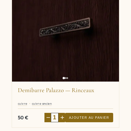
Demibarre Palazzo — Rinceaux
cuivre
cuivre ancien
−
+
50
€
AJOUTER AU PANIER