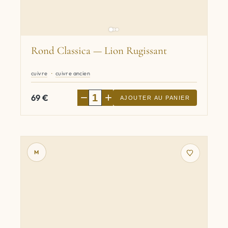
Rond Classica — Lion Rugissant
cuivre
cuivre ancien
−
+
69
€
AJOUTER AU PANIER
M