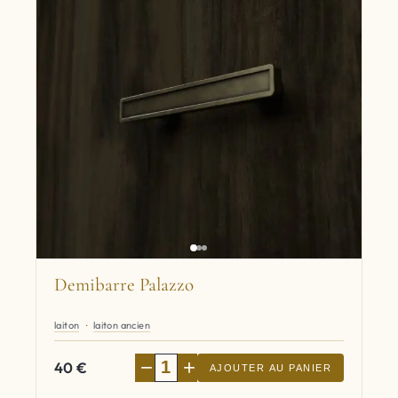
Demibarre Palazzo
laiton
laiton ancien
−
+
40
€
AJOUTER AU PANIER