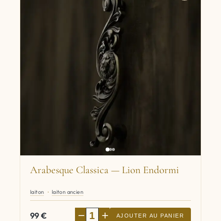
Arabesque Classica — Lion Endormi
laiton
laiton ancien
−
+
99
€
AJOUTER AU PANIER