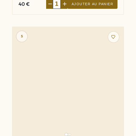
−
+
40
€
AJOUTER AU PANIER
S