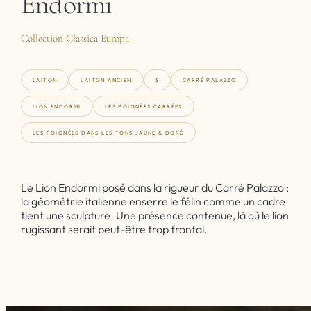
Endormi
Collection Classica Europa
LAITON
LAITON ANCIEN
S
CARRÉ PALAZZO
LION ENDORMI
LES POIGNÉES CARRÉES
LES POIGNÉES DANS LES TONS JAUNE & DORÉ
Le Lion Endormi posé dans la rigueur du Carré Palazzo :
la géométrie italienne enserre le félin comme un cadre
tient une sculpture. Une présence contenue, là où le lion
rugissant serait peut-être trop frontal.