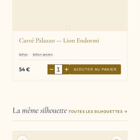
Carré Palazzo — Lion Endormi
laiton
laiton ancien
−
+
54
€
AJOUTER AU PANIER
La
même silhouette
TOUTES LES SILHOUETTES