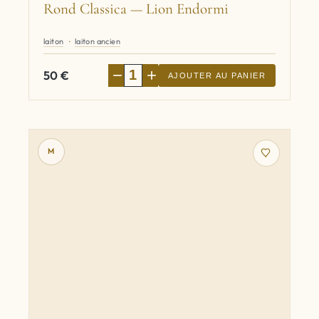
Rond Classica — Lion Endormi
laiton
laiton ancien
−
+
50
€
AJOUTER AU PANIER
M