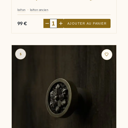
laiton
laiton ancien
−
+
99
€
AJOUTER AU PANIER
S