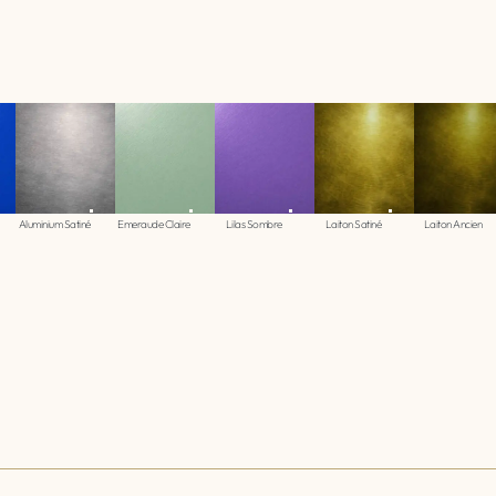
Aluminium Satiné
Emeraude Claire
Lilas Sombre
Laiton Satiné
Laiton Ancien