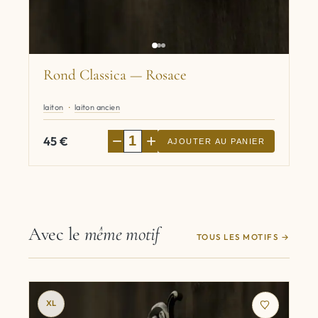
Rond Classica — Rosace
laiton
laiton ancien
−
+
45
€
AJOUTER AU PANIER
Avec le
même motif
TOUS LES MOTIFS
XL