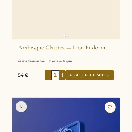
Arabesque Classica — Lion Endormi
résine biosourcée
bleu electrique
−
+
54
€
AJOUTER AU PANIER
L