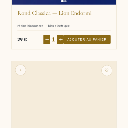
Rond Classica — Lion Endormi
résine biosourcée
bleu electrique
−
+
29
€
AJOUTER AU PANIER
L