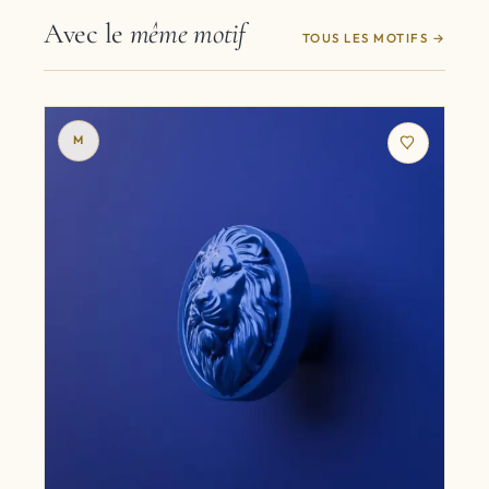
Avec le
même motif
TOUS LES MOTIFS
M