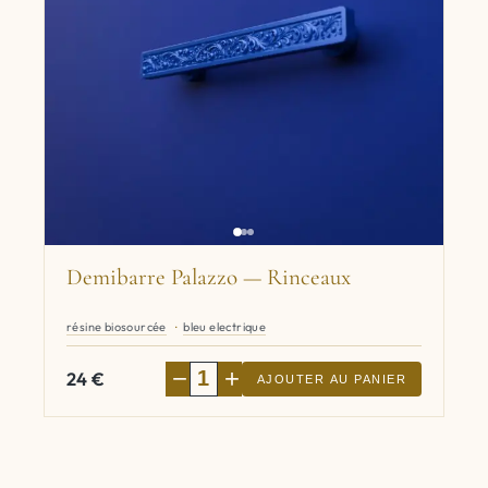
Demibarre Palazzo — Rinceaux
résine biosourcée
bleu electrique
−
+
24
€
AJOUTER AU PANIER