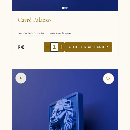
Carré Palazzo
résine biosourcée
bleu electrique
−
+
9
€
AJOUTER AU PANIER
L