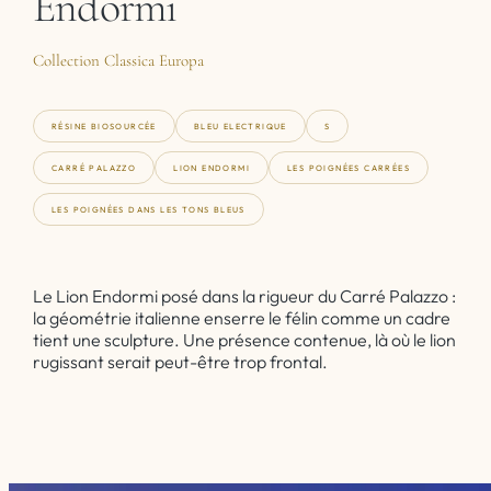
Endormi
Collection Classica Europa
RÉSINE BIOSOURCÉE
BLEU ELECTRIQUE
S
CARRÉ PALAZZO
LION ENDORMI
LES POIGNÉES CARRÉES
LES POIGNÉES DANS LES TONS BLEUS
Le Lion Endormi posé dans la rigueur du Carré Palazzo :
la géométrie italienne enserre le félin comme un cadre
tient une sculpture. Une présence contenue, là où le lion
rugissant serait peut-être trop frontal.