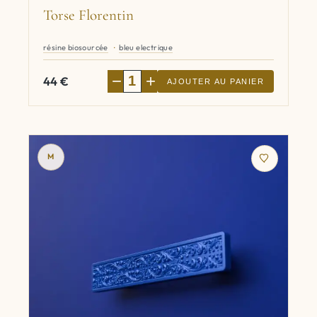
Torse Florentin
résine biosourcée
bleu electrique
−
+
44
€
AJOUTER AU PANIER
M