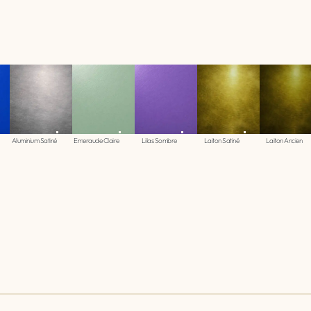
Aluminium Satiné
Emeraude Claire
Lilas Sombre
Laiton Satiné
Laiton Ancien