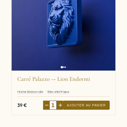
Carré Palazzo — Lion Endormi
résine biosourcée
bleu electrique
−
+
39
€
AJOUTER AU PANIER