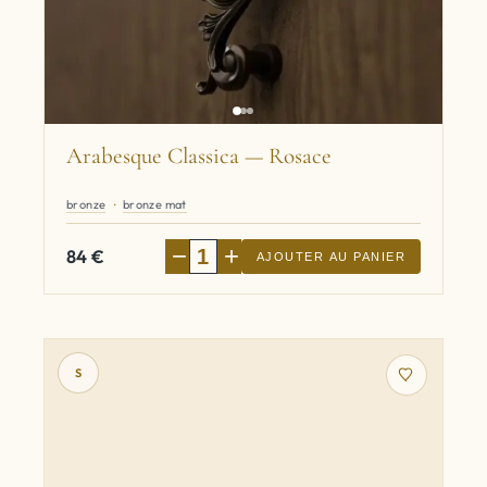
Arabesque Classica — Rosace
bronze
bronze mat
−
+
84
€
AJOUTER AU PANIER
S