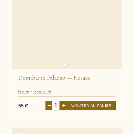
Demibarre Palazzo — Rosace
bronze
bronze mat
−
+
55
€
AJOUTER AU PANIER