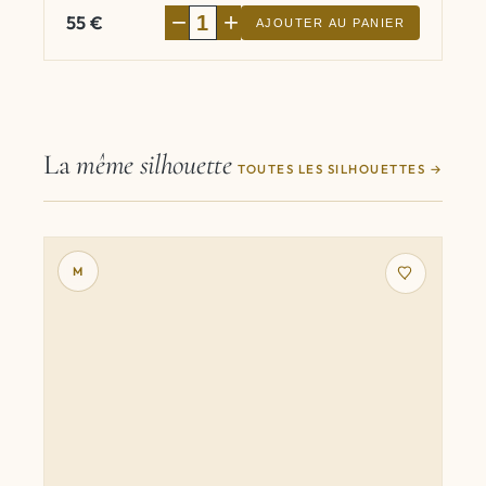
−
+
55
€
AJOUTER AU PANIER
La
même silhouette
TOUTES LES SILHOUETTES
M