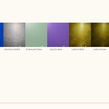
Aluminium Satiné
Emeraude Claire
Lilas Sombre
Laiton Satiné
Laiton Ancien