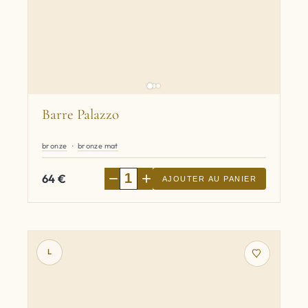
Barre Palazzo
bronze
bronze mat
−
+
64
€
AJOUTER AU PANIER
L