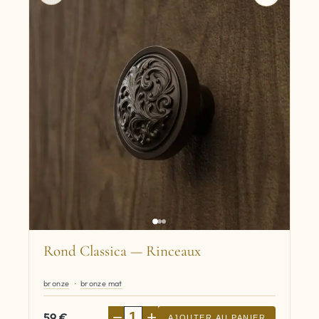
Rond Classica — Rinceaux
bronze
bronze mat
−
+
59
€
AJOUTER AU PANIER