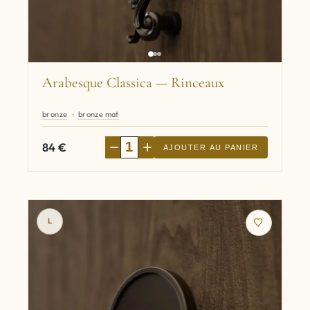
Arabesque Classica — Rinceaux
bronze
bronze mat
−
+
84
€
AJOUTER AU PANIER
L