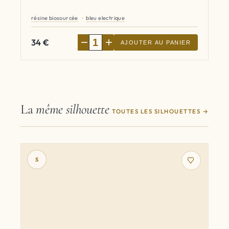
résine biosourcée
bleu electrique
−
+
34
€
AJOUTER AU PANIER
La
même silhouette
TOUTES LES SILHOUETTES
S