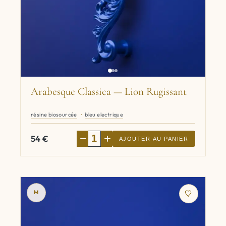
Arabesque Classica — Lion Rugissant
résine biosourcée
bleu electrique
−
+
54
€
AJOUTER AU PANIER
M