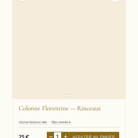
Colonne Florentine — Rinceaux
résine biosourcée
lilas sombre
−
+
25
€
AJOUTER AU PANIER