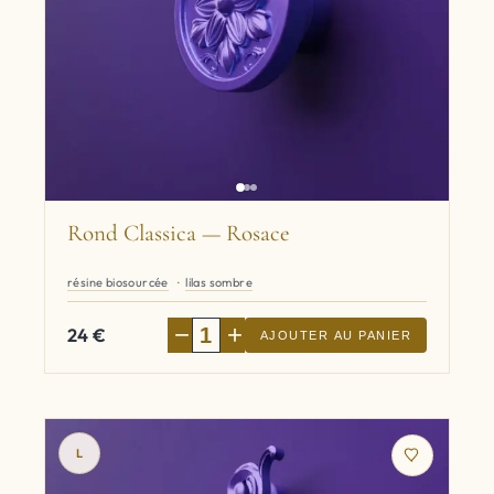
Rond Classica — Rosace
résine biosourcée
lilas sombre
−
+
24
€
AJOUTER AU PANIER
L