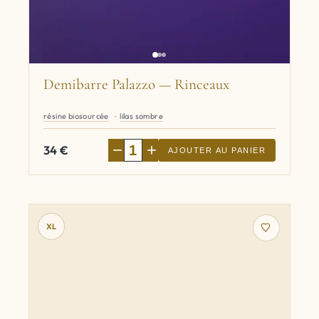
Demibarre Palazzo — Rinceaux
résine biosourcée
lilas sombre
−
+
34
€
AJOUTER AU PANIER
XL