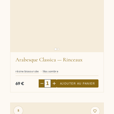
Arabesque Classica — Rinceaux
résine biosourcée
lilas sombre
−
+
69
€
AJOUTER AU PANIER
S