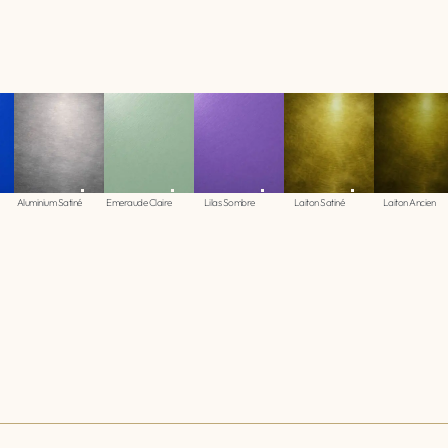
Aluminium Satiné
Emeraude Claire
Lilas Sombre
Laiton Satiné
Laiton Ancien