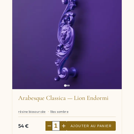
Arabesque Classica — Lion Endormi
résine biosourcée
lilas sombre
−
+
54
€
AJOUTER AU PANIER