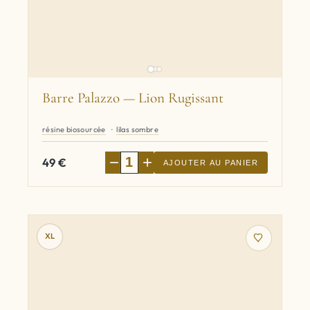
Barre Palazzo — Lion Rugissant
résine biosourcée
lilas sombre
−
+
49
€
AJOUTER AU PANIER
XL