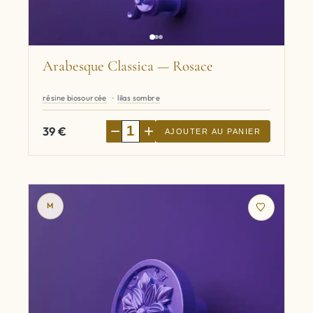
Arabesque Classica — Rosace
résine biosourcée
lilas sombre
−
+
39
€
AJOUTER AU PANIER
M