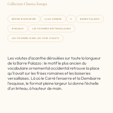
Collection Classica Europa
RÉSINE BIOSOURCÉE
LILAS SOMBRE
S
BARRE PALAZZO
RINCEAUX
LES POIGNÉES RECTANGULAIRES
LES POIGNÉES DANS LES TONS VIOLETS
Les volutes d’acanthe déroulées sur toute la longueur
de la Barre Palazzo : le motif le plus ancien du
vocabulaire ornemental occidental retrouve la place
qu’il avait sur les frises romaines et les boiseries
versaillaises. Là où le Carré l’enserre et la Demibarre
l’esquisse, le format pleine largeur lui donne l’échelle
d’un linteau, à hauteur de main.