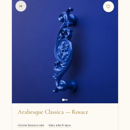
M
Arabesque Classica — Rosace
résine biosourcée
bleu electrique