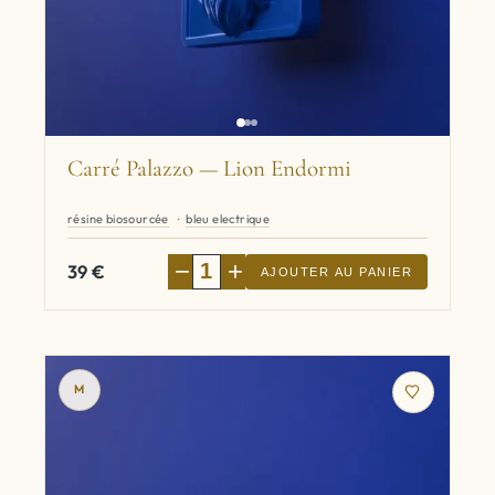
Carré Palazzo — Lion Endormi
résine biosourcée
bleu electrique
−
+
39
€
AJOUTER AU PANIER
M