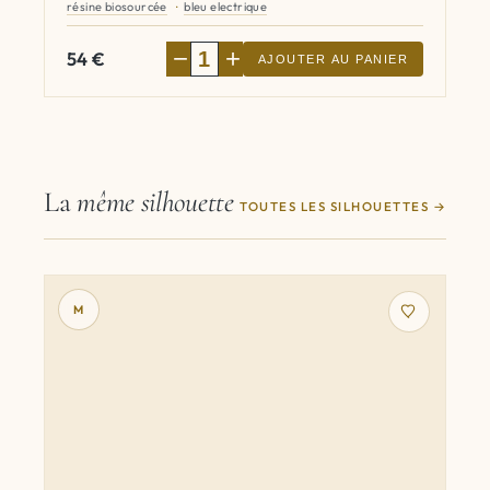
résine biosourcée
bleu electrique
−
+
54
€
AJOUTER AU PANIER
La
même silhouette
TOUTES LES SILHOUETTES
M