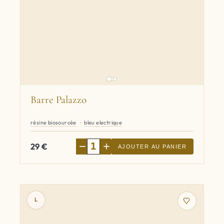
Barre Palazzo
résine biosourcée
bleu electrique
−
+
29
€
AJOUTER AU PANIER
L