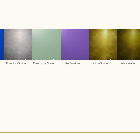
Aluminium Satiné
Emeraude Claire
Lilas Sombre
Laiton Satiné
Laiton Ancien