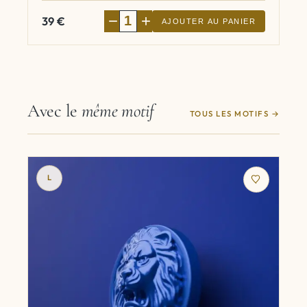
−
+
39
€
AJOUTER AU PANIER
Avec le
même motif
TOUS LES MOTIFS
L