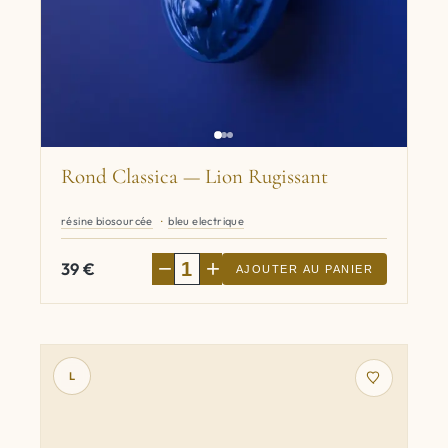
Rond Classica — Lion Rugissant
résine biosourcée
bleu electrique
−
+
39
€
AJOUTER AU PANIER
L