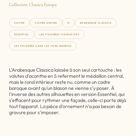
Collection Classica Europa
CUIVRE
CUIVRE ANCIEN
M
ARABESQUE CLASSICA
ESSENTIEL
LES POIGNÉES FIGURATIVES
LES POIGNÉES DANS LES TONS MARRON
L’Arabesque Classica laissée à son seul cartouche : les
volutes d’acanthe en S referment le médaillon central,
mais le rond intérieur reste nu, comme un cadre
baroque avant qu’un blason ne vienne s’y poser. À
l’inverse des autres silhouettes en version Essentiel, qui
s’effacent pour rythmer une façade, celle-ci porte déjà
tout l’apparat. La pièce d’ornement n’a pas besoin de
gravure pour s’imposer.