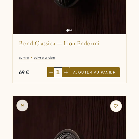
Rond Classica — Lion Endormi
cuivre
cuivre ancien
−
+
69
€
AJOUTER AU PANIER
M