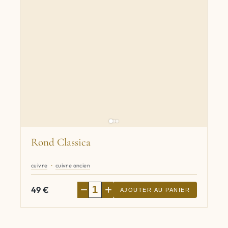
Rond Classica
cuivre
cuivre ancien
−
+
49
€
AJOUTER AU PANIER