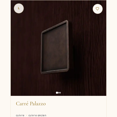
L
Carré Palazzo
cuivre
cuivre ancien