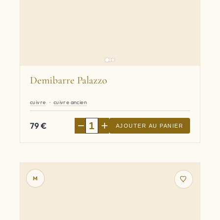
Demibarre Palazzo
cuivre
cuivre ancien
−
+
79
€
AJOUTER AU PANIER
M