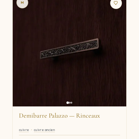
M
Demibarre Palazzo — Rinceaux
cuivre
cuivre ancien