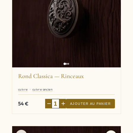
Rond Classica — Rinceaux
cuivre
cuivre ancien
−
+
54
€
AJOUTER AU PANIER