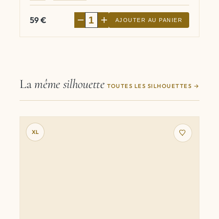
−
+
59
€
AJOUTER AU PANIER
La
même silhouette
TOUTES LES SILHOUETTES
XL