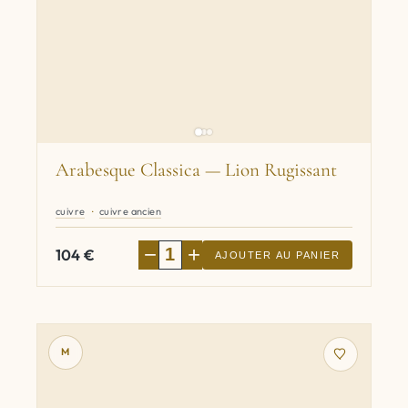
Arabesque Classica — Lion Rugissant
cuivre
cuivre ancien
−
+
104
€
AJOUTER AU PANIER
M