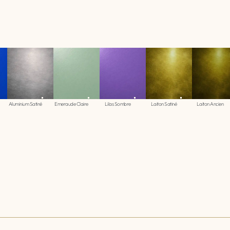
Aluminium Satiné
Emeraude Claire
Lilas Sombre
Laiton Satiné
Laiton Ancien