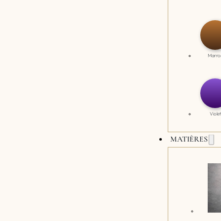
Marro
Violet
MATIÈRES