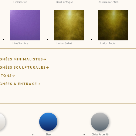
Golden Sun
Bleu Electrique
Aluminium Satiné
Lilas Sombre
Laiton Satiné
Laiton Ancien
GNÉES MINIMALISTES
GNÉES SCULPTURALES
UTONS
GNÉES À ENTRAXE
Bleu
Gris / Argenté