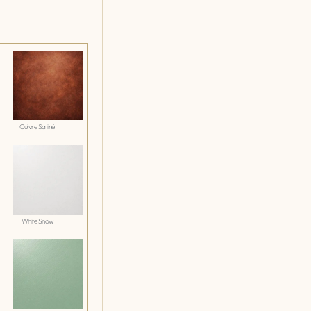
Cuivre Satiné
White Snow