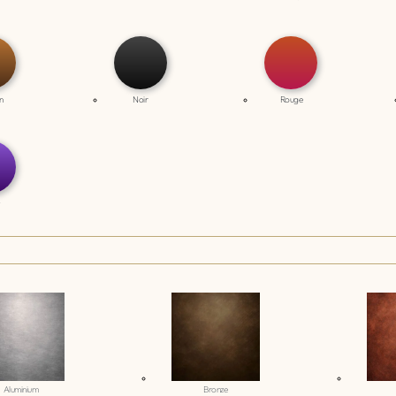
n
Noir
Rouge
Aluminium
Bronze