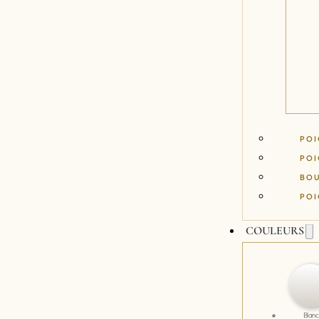
POI
POI
BO
POI
COULEURS
Blanc