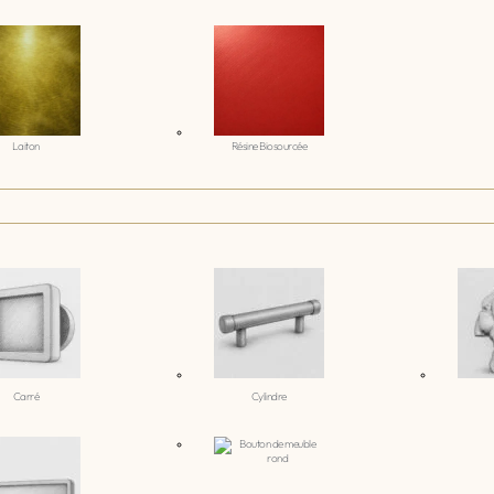
Laiton
Résine Biosourcée
Carré
Cylindre