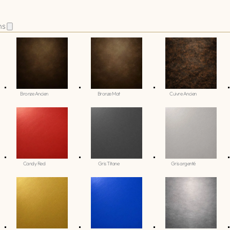
ns
Bronze Ancien
Bronze Mat
Cuivre Ancien
Candy Red
Gris Titane
Gris argenté