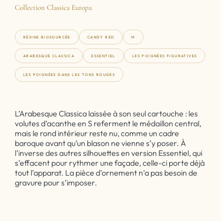
Collection Classica Europa
RÉSINE BIOSOURCÉE
CANDY RED
M
ARABESQUE CLASSICA
ESSENTIEL
LES POIGNÉES FIGURATIVES
LES POIGNÉES DANS LES TONS ROUGES
L’Arabesque Classica laissée à son seul cartouche : les
volutes d’acanthe en S referment le médaillon central,
mais le rond intérieur reste nu, comme un cadre
baroque avant qu’un blason ne vienne s’y poser. À
l’inverse des autres silhouettes en version Essentiel, qui
s’effacent pour rythmer une façade, celle-ci porte déjà
tout l’apparat. La pièce d’ornement n’a pas besoin de
gravure pour s’imposer.