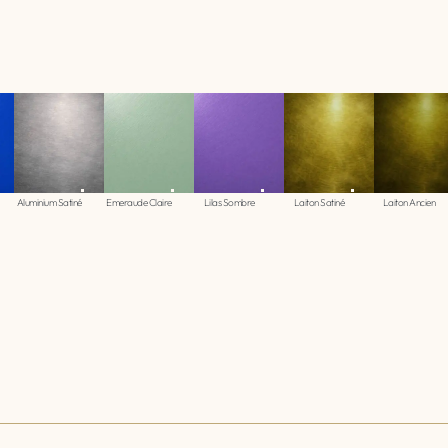
Aluminium Satiné
Emeraude Claire
Lilas Sombre
Laiton Satiné
Laiton Ancien