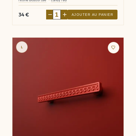
résine biosourcée
candy red
−
+
34
€
AJOUTER AU PANIER
L