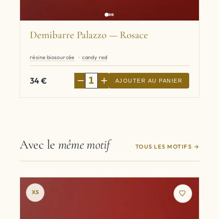
Demibarre Palazzo — Rosace
résine biosourcée
candy red
−
+
34
€
AJOUTER AU PANIER
Avec le
même motif
TOUS LES MOTIFS
XS