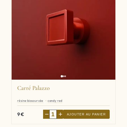
Carré Palazzo
résine biosourcée
candy red
−
+
9
€
AJOUTER AU PANIER