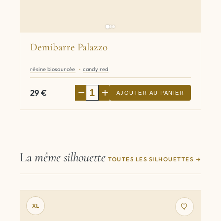
Demibarre Palazzo
résine biosourcée
candy red
−
+
29
€
AJOUTER AU PANIER
La
même silhouette
TOUTES LES SILHOUETTES
XL