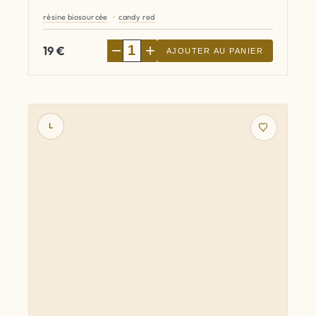
résine biosourcée
candy red
−
+
19
€
AJOUTER AU PANIER
L