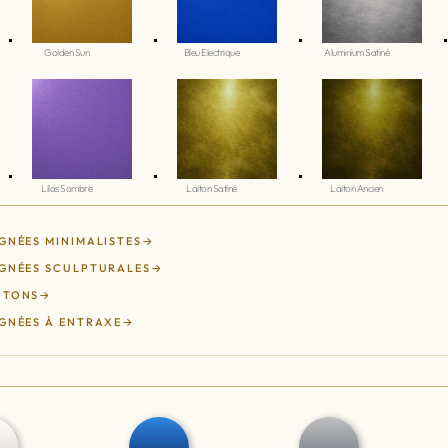
Golden Sun
Bleu Electrique
Aluminium Satiné
Lilas Sombre
Laiton Satiné
Laiton Ancien
GNÉES MINIMALISTES
GNÉES SCULPTURALES
UTONS
GNÉES À ENTRAXE