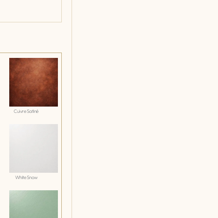
Cuivre Satiné
White Snow