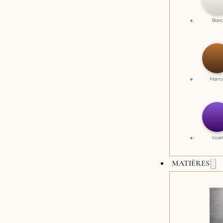
Blanc
Marro
Violet
MATIÈRES