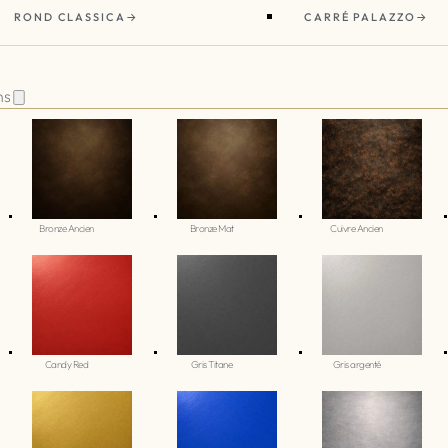
ROND CLASSICA
CARRÉ PALAZZO
ns
Bronze Ancien
Bronze Mat
Cuivre Ancien
Candy Red
Gris Titane
Gris argenté