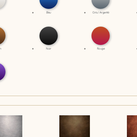
Bleu
Gris / Argenté
n
Noir
Rouge