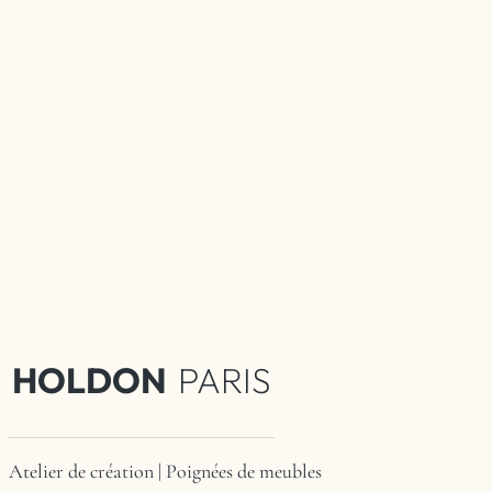
HOLDON
PARIS
Atelier de création | Poignées de meubles