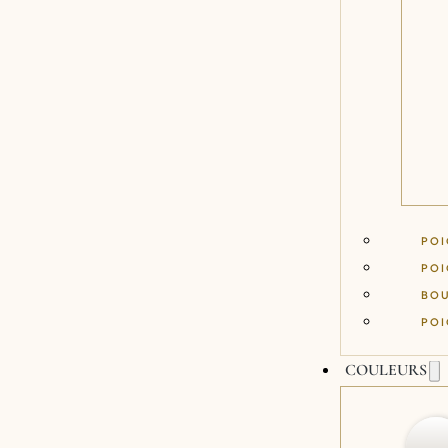
POI
POI
BO
POI
COULEURS