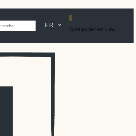
0
hercher
Votre panier est vide.