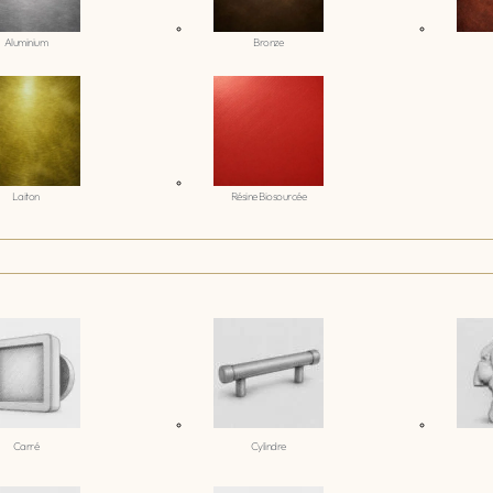
Aluminium
Bronze
Laiton
Résine Biosourcée
Carré
Cylindre