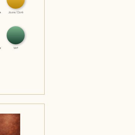
Jaune / Doré
Vert