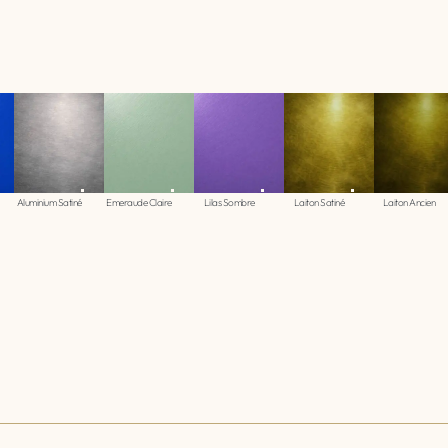
Aluminium Satiné
Emeraude Claire
Lilas Sombre
Laiton Satiné
Laiton Ancien