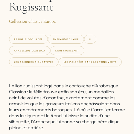
Rugissant
Collection Classica Europa
RÉSINE BIOSOURCÉE
EMERAUDE CLAIRE
M
ARABESQUE CLASSICA
LION RUGISSANT
LES POIGNÉES FIGURATIVES
LES POIGNÉES DANS LES TONS VERTS
Le lion rugissant logé dans le cartouche d’Arabesque
Classica : le félin trouve enfin son écu, un médaillon
ceint de volutes d’acanthe, exactement comme les
armoiries que les graveurs italiens enchâssaient dans
leurs encadrements baroques. Là où le Carré l’enferme
dans la rigueur et le Rond lui laisse la nudité d’une
silhouette, l’Arabesque lui donne sa charge héraldique
pleine et entière.