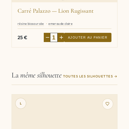
Carré Palazzo — Lion Rugissant
résine biosourcée
emeraude claire
−
+
25
€
AJOUTER AU PANIER
La
même silhouette
TOUTES LES SILHOUETTES
L