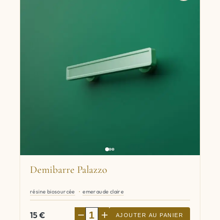
Demibarre Palazzo
résine biosourcée
emeraude claire
−
+
15
€
AJOUTER AU PANIER