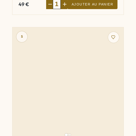
−
+
49
€
AJOUTER AU PANIER
S