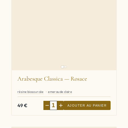
Arabesque Classica — Rosace
résine biosourcée
emeraude claire
−
+
49
€
AJOUTER AU PANIER