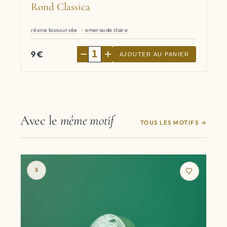
Rond Classica
résine biosourcée
emeraude claire
−
+
9
€
AJOUTER AU PANIER
Avec le
même motif
TOUS LES MOTIFS
S