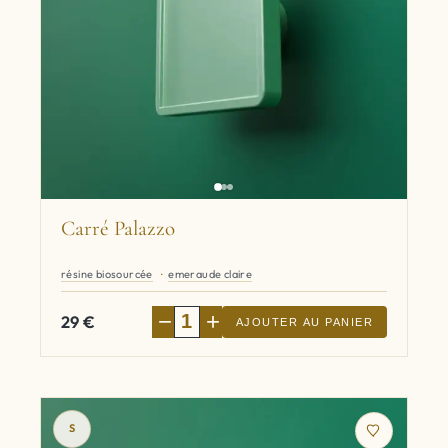
Carré Palazzo
résine biosourcée
emeraude claire
−
+
29
€
AJOUTER AU PANIER
S