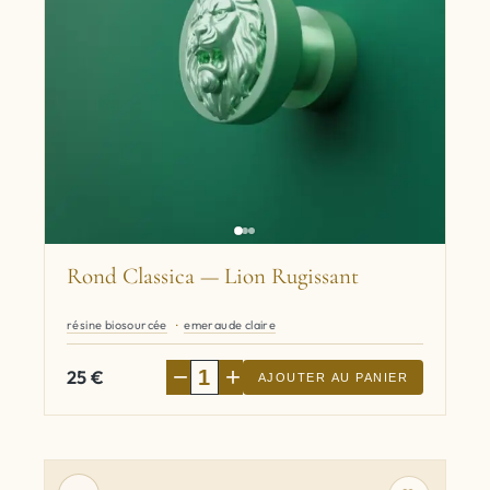
Rond Classica — Lion Rugissant
résine biosourcée
emeraude claire
−
+
25
€
AJOUTER AU PANIER