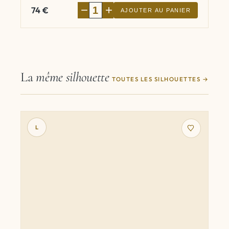
−
+
74
€
AJOUTER AU PANIER
La
même silhouette
TOUTES LES SILHOUETTES
L