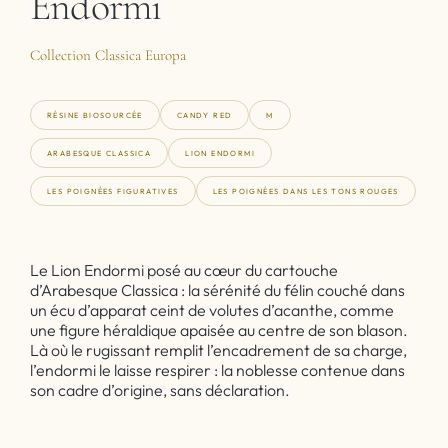
Endormi
Collection Classica Europa
RÉSINE BIOSOURCÉE
CANDY RED
M
ARABESQUE CLASSICA
LION ENDORMI
LES POIGNÉES FIGURATIVES
LES POIGNÉES DANS LES TONS ROUGES
Le Lion Endormi posé au cœur du cartouche
d’Arabesque Classica : la sérénité du félin couché dans
un écu d’apparat ceint de volutes d’acanthe, comme
une figure héraldique apaisée au centre de son blason.
Là où le rugissant remplit l’encadrement de sa charge,
l’endormi le laisse respirer : la noblesse contenue dans
son cadre d’origine, sans déclaration.