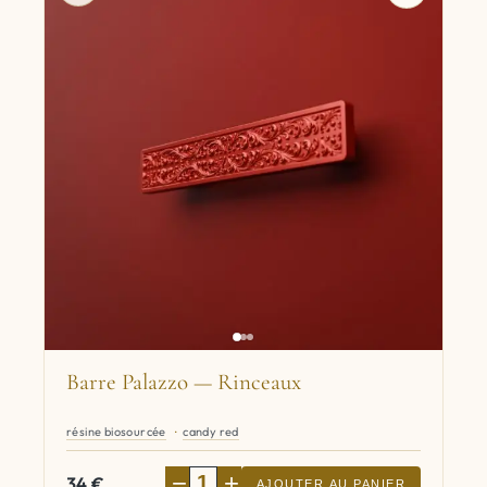
Barre Palazzo — Rinceaux
résine biosourcée
candy red
−
+
34
€
AJOUTER AU PANIER