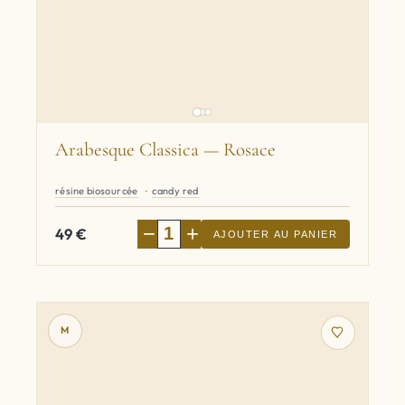
Arabesque Classica — Rosace
résine biosourcée
candy red
−
+
49
€
AJOUTER AU PANIER
M