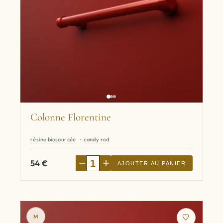
Colonne Florentine
résine biosourcée
candy red
−
+
54
€
AJOUTER AU PANIER
M