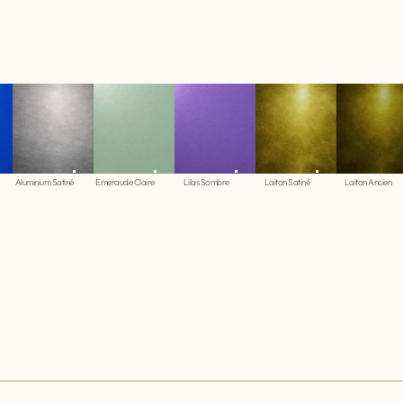
Aluminium Satiné
Emeraude Claire
Lilas Sombre
Laiton Satiné
Laiton Ancien