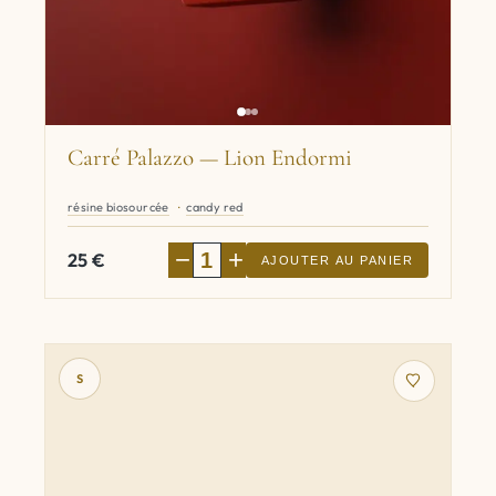
Carré Palazzo — Lion Endormi
résine biosourcée
candy red
−
+
25
€
AJOUTER AU PANIER
S