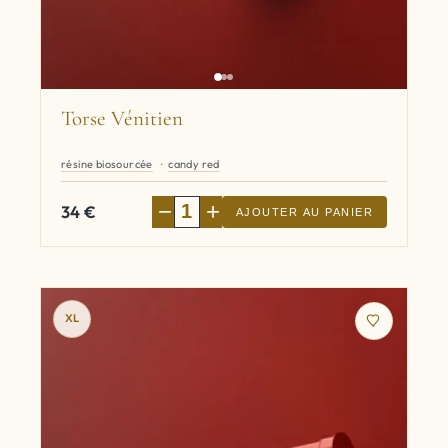
Torse Vénitien
résine biosourcée
candy red
−
+
34
€
AJOUTER AU PANIER
XL